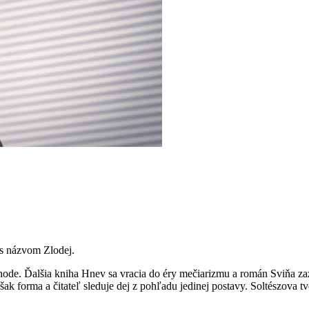
 s názvom Zlodej.
hode. Ďalšia kniha Hnev sa vracia do éry mečiarizmu a román Sviňa zaz
 forma a čitateľ sleduje dej z pohľadu jedinej postavy. Soltészova tvo