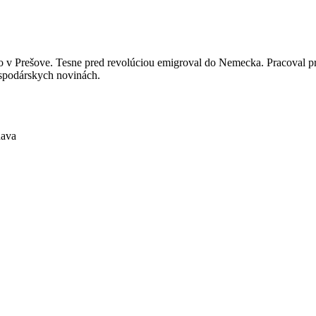
tvo v Prešove. Tesne pred revolúciou emigroval do Nemecka. Pracoval 
ospodárskych novinách.
nava