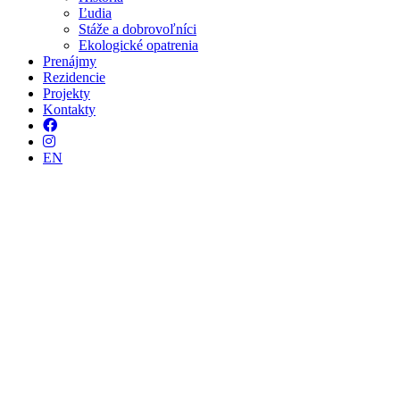
Ľudia
Stáže a dobrovoľníci
Ekologické opatrenia
Prenájmy
Rezidencie
Projekty
Kontakty
Facebook
Instagram
EN