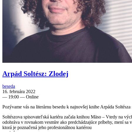
Arpád Soltész: Zlodej
beseda
16. februára 2022
—
19:00
— Online
Pozývame vás na literárnu besedu k najnovšej knihe Arpáda Soltésza
Soltészova spisovateľská kariéra začala knihou Mäso – Vtedy na výc
odohráva v rovnakom vesmíre ako predchádzajúce príbehy, mení sa však
ktorá je poznačená jeho profesionálnou kariérou