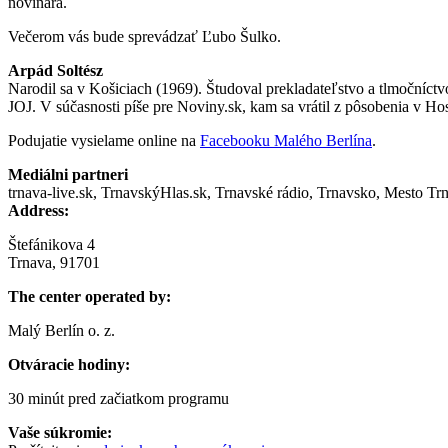
novinára.
Večerom vás bude sprevádzať Ľubo Šulko.
Arpád Soltész
Narodil sa v Košiciach (1969). Študoval prekladateľstvo a tlmočníc
JOJ. V súčasnosti píše pre Noviny.sk, kam sa vrátil z pôsobenia v H
Podujatie vysielame online na
Facebooku Malého Berlína
.
Mediálni partneri
trnava-live.sk, TrnavskýHlas.sk, Trnavské rádio, Trnavsko, Mesto Tr
Address:
Štefánikova 4
Trnava, 91701
The center operated by:
Malý Berlín o. z.
Otváracie hodiny:
30 minút pred začiatkom programu
Vaše súkromie: