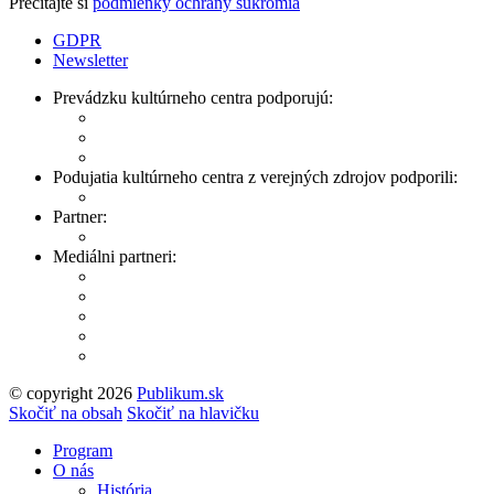
Prečítajte si
podmienky ochrany súkromia
GDPR
Newsletter
Prevádzku kultúrneho centra podporujú:
Podujatia kultúrneho centra z verejných zdrojov podporili:
Partner:
Mediálni partneri:
© copyright 2026
Publikum.sk
Tvorba stránok
: Enjoy
Skočiť na obsah
Skočiť na hlavičku
Program
O nás
História