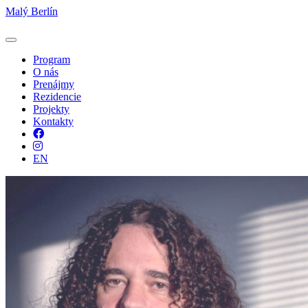
Malý Berlín
Program
O nás
Prenájmy
Rezidencie
Projekty
Kontakty
Facebook
Instagram
EN