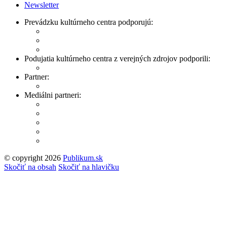
Newsletter
Prevádzku kultúrneho centra podporujú:
Podujatia kultúrneho centra z verejných zdrojov podporili:
Partner:
Mediálni partneri:
© copyright 2026
Publikum.sk
Tvorba stránok
: Enjoy
Skočiť na obsah
Skočiť na hlavičku