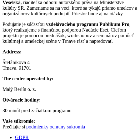
Veselská
, riaditeľka odboru autorského práva na Ministerstve
kultúry SR. Zameriame sa na veci, ktoré sa týkajú priamo umelcov a
organizátorov kultúrnych podujatí. Priestor bude aj na otázky.
Podujatie je súčasťou
vzdelávacieho programu Publikum Pro
,
ktorý realizujeme s finančnou podporou Nadácie Eset. Cieľom
projektu je pomocou prednášok, workshopov a seminárov pomôcť
kultúrnej a umeleckej scéne v Trnave rásť a napredovať.
Address:
Štefánikova 4
Trnava, 91701
The center operated by:
Malý Berlín o. z.
Otváracie hodiny:
30 minút pred začiatkom programu
Vaše súkromie:
Prečítajte si
podmienky ochrany súkromia
GDPR