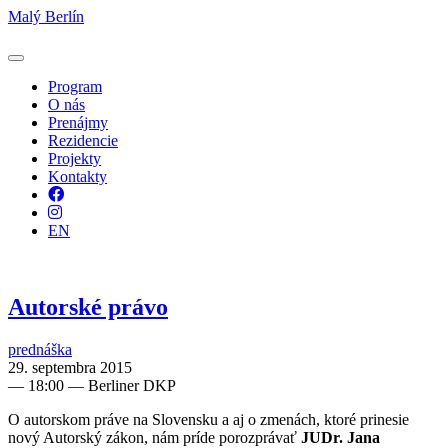
Malý Berlín
Program
O nás
Prenájmy
Rezidencie
Projekty
Kontakty
Facebook
Instagram
EN
Autorské právo
prednáška
29. septembra 2015
—
18:00
— Berliner DKP
O autorskom práve na Slovensku a aj o zmenách, ktoré prinesie
nový Autorský zákon, nám príde porozprávať
JUDr. Jana