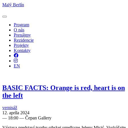
Malý Berlín
Program
O nás
Prenájmy
Rezidencie
Projekty
Kontakty
Facebook
Instagram
EN
BASIC FACTS: Orange is red, heart is on
the left
vernisáž
12. apríla 2024
—
18:00
— Čepan Gallery
Výstava predstaví tvorbu srbskej umelkyne Jeleny Micić. Vyskúšajte