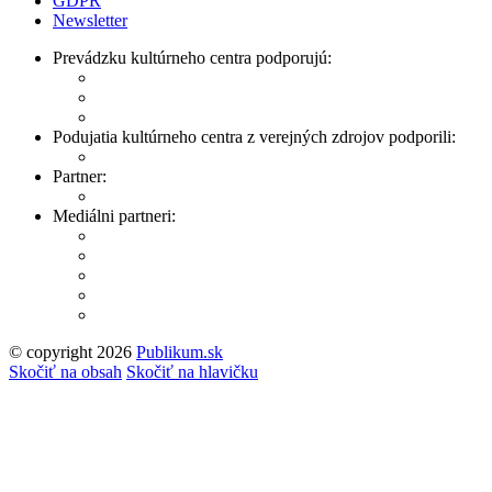
GDPR
Newsletter
Prevádzku kultúrneho centra podporujú:
Podujatia kultúrneho centra z verejných zdrojov podporili:
Partner:
Mediálni partneri:
© copyright 2026
Publikum.sk
Tvorba stránok
: Enjoy
Skočiť na obsah
Skočiť na hlavičku