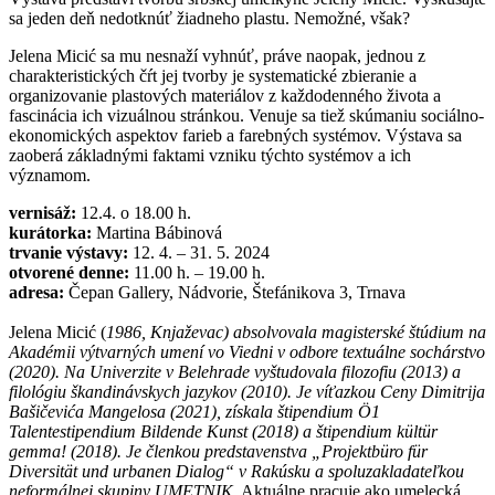
sa jeden deň nedotknúť žiadneho plastu. Nemožné, však?
Jelena Micić sa mu nesnaží vyhnúť, práve naopak, jednou z
charakteristických čŕt jej tvorby je systematické zbieranie a
organizovanie plastových materiálov z každodenného života a
fascinácia ich vizuálnou stránkou. Venuje sa tiež skúmaniu sociálno-
ekonomických aspektov farieb a farebných systémov. Výstava sa
zaoberá základnými faktami vzniku týchto systémov a ich
významom.
vernisáž:
12.4. o 18.00 h.
kurátorka:
Martina Bábinová
trvanie výstavy:
12. 4. – 31. 5. 2024
otvorené denne:
11.00 h. – 19.00 h.
adresa:
Čepan Gallery, Nádvorie, Štefánikova 3, Trnava
Jelena Micić (
1986, Knjaževac) absolvovala magisterské štúdium na
Akadémii výtvarných umení vo Viedni v odbore textuálne sochárstvo
(2020). Na Univerzite v Belehrade vyštudovala filozofiu (2013) a
filológiu škandinávskych jazykov (2010). Je víťazkou Ceny Dimitrija
Bašičevića Mangelosa (2021), získala štipendium Ö1
Talentestipendium Bildende Kunst (2018) a štipendium kültür
gemma! (2018). Je členkou predstavenstva „Projektbüro für
Diversität und urbanen Dialog“ v Rakúsku a spoluzakladateľkou
neformálnej skupiny UMETNIK
. Aktuálne pracuje ako umelecká