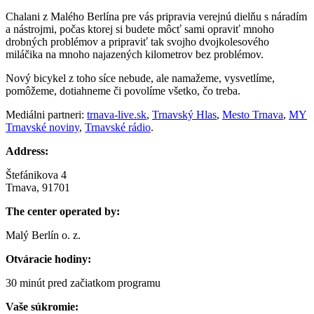
Chalani z Malého Berlína pre vás pripravia verejnú dielňu s náradím
a nástrojmi, počas ktorej si budete môcť sami opraviť mnoho
drobných problémov a pripraviť tak svojho dvojkolesového
miláčika na mnoho najazených kilometrov bez problémov.
Nový bicykel z toho síce nebude, ale namažeme, vysvetlíme,
pomôžeme, dotiahneme či povolíme všetko, čo treba.
Mediálni partneri:
trnava-live.sk
,
Trnavský Hlas
,
Mesto Trnava
,
MY
Trnavské noviny
,
Trnavské rádio
.
Address:
Štefánikova 4
Trnava, 91701
The center operated by:
Malý Berlín o. z.
Otváracie hodiny:
30 minút pred začiatkom programu
Vaše súkromie: