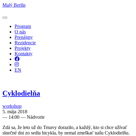
Malý Berlín
Program
O nás
Prenájmy
Rezidencie
Projekty
Kontakty
Facebook
Instagram
EN
Cyklodielňa
workshop
5. mája 2018
—
14:00
— Nádvorie
Zdá sa, že leto už do Trnavy dorazilo, a každý, kto si chce užívať
slnečné dni zo sedla bicykla, by nemal zmeškať našu Cyklodielňu.