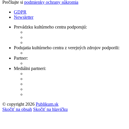
Prečítajte si
podmienky ochrany súkromia
GDPR
Newsletter
Prevádzku kultúrneho centra podporujú:
Podujatia kultúrneho centra z verejných zdrojov podporili:
Partner:
Mediálni partneri:
© copyright 2026
Publikum.sk
Tvorba stránok
: Enjoy
Skočiť na obsah
Skočiť na hlavičku