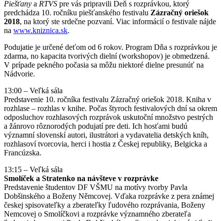
Piešťany
a
RTVS
pre vás pripravili Deň s rozprávkou, ktorý
predchádza 10. ročníku piešťanského festivalu
Zázračný oriešok
2018
, na ktorý ste srdečne pozvaní. Viac informácií o festivale nájde
na
www.kniznica.sk
.
Podujatie je určené deťom od 6 rokov. Program Dňa s rozprávkou je
zdarma, no kapacita tvorivých dielní (workshopov) je obmedzená.
V prípade pekného počasia sa môžu niektoré dielne presunúť na
Nádvorie.
13:00 – Veľká sála
Predstavenie 10. ročníka festivalu Zázračný oriešok 2018. Kniha v
rozhlase – rozhlas v knihe. Počas štyroch festivalových dní sa okrem
odposluchov rozhlasových rozprávok uskutoční množstvo pestrých
a žánrovo rôznorodých podujatí pre deti. Ich hosťami budú
významní slovenskí autori, ilustrátori a vydavatelia detských kníh,
rozhlasoví tvorcovia, herci i hostia z Českej republiky, Belgicka a
Francúzska.
13:15 – Veľká sála
Smolíček a Stratenko na návšteve v rozprávke
Predstavenie študentov DF VŠMU na motívy tvorby Pavla
Dobšinského a Boženy Němcovej. Vďaka rozprávke z pera známej
českej spisovateľky a zberateľky ľudového rozprávania, Boženy
Nemcovej o Smolíčkovi a rozprávke významného zberateľa