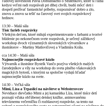
ľudovej slovesnosti Pavla Dobšinského o Stratenkovi, ktoré si ľudia
kedysi veľmi radi rozprávali pri dlhej chvíli, budú môcť deti i
dospelí prežívať fantastické príbehy, rozpoznávať dobro a zlo,
znovu a znovu sa tešiť na čarovný svet svojich rozprávkový
hrdinov.
13:30 – Malá sála
Tisíc farieb rozprávky
Všetkým deťom, ktoré milujú experimentovanie s farbami a tvorivé
blúdenie po nekonečnom svete rozprávok, je určený zážitkový
workshop dvoch významných slovenských výtvarníkov a
ilustrátorov – Martiny Matlovičovej a Vladimíra Krála.
cca 14:30 – Malá sála
Najmocnejšie rozprávkové kúzlo
Výtvarník a ilustrátor Bystrík Vančo pozýva všetkých malých
čarodejníkov a víly na workshop do sveta plného všakovakých
magických bytostí, s ktorými sa spoločne vydajú hľadať
najmocnejšie kúzlo na svete.
14:30 – Veľká sála
Mimi, Líza a Trpaslíci na návšteve u Websterovcov
Nevidiace dievčatko Mimi a jej kamarátka Líza, ktoré tisíce detí
poznajú vďaka obľúbenej detskej knižke, animovanému
televíznemu večerníčku či rozhlasovej rozprávke, sa tento raz
vyberú z rozprávkového sveta za zatvorenými očami na návštevu do