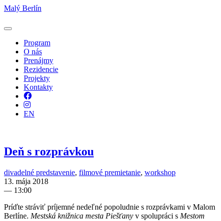
Malý Berlín
Program
O nás
Prenájmy
Rezidencie
Projekty
Kontakty
Facebook
Instagram
EN
Deň s rozprávkou
divadelné predstavenie
,
filmové premietanie
,
workshop
13. mája 2018
—
13:00
Príďte stráviť príjemné nedeľné popoludnie s rozprávkami v Malom
Berlíne.
Mestská knižnica mesta Piešťany
v spolupráci s
Mestom