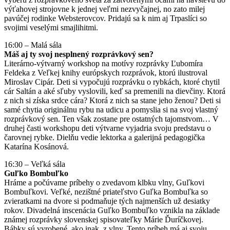
výťahovej strojovne k jednej veľmi nezvyčajnej, no zato milej
pavúčej rodinke Websterovcov. Pridajú sa k nim aj Trpaslíci so
svojimi veselými smajlihitmi.
16:00 – Malá sála
Máš aj ty svoj nesplnený rozprávkový sen?
Literárno-výtvarný workshop na motívy rozprávky Ľubomíra
Feldeka z Veľkej knihy európskych rozprávok, ktorú ilustroval
Miroslav Cipár. Deti si vypočujú rozprávku o rybkách, ktoré chytil
cár Saltán a aké sľuby vyslovili, keď sa premenili na dievčiny. Ktorá
z nich si získa srdce cára? Ktorá z nich sa stane jeho ženou? Deti si
samé chytia originálnu rybu na udicu a pomyslia si na svoj vlastný
rozprávkový sen. Ten však zostane pre ostatných tajomstvom… V
druhej časti workshopu deti výtvarne vyjadria svoju predstavu o
čarovnej rybke. Dielňu vedie lektorka a galerijná pedagogička
Katarína Kosánová.
16:30 – Veľká sála
Guľko Bombuľko
Hráme a počúvame príbehy o zvedavom klbku vlny, Guľkovi
Bombuľkovi. Veľké, nezištné priateľstvo Guľka Bombuľka so
zvieratkami na dvore si podmaňuje tých najmenších už desiatky
rokov. Divadelná inscenácia Guľko Bombuľko vznikla na základe
známej rozprávky slovenskej spisovateľky Márie Ďuríčkovej.
Bábky sú vyrobené, ako inak, z vlny. Tento príbeh má aj svoju