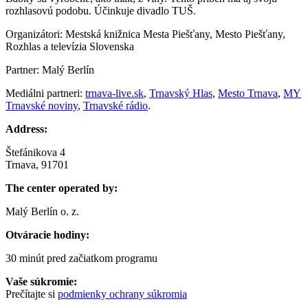
rozhlasovú podobu. Účinkuje divadlo TUŠ.
Organizátori: Mestská knižnica Mesta Piešťany, Mesto Piešťany,
Rozhlas a televízia Slovenska
Partner: Malý Berlín
Mediálni partneri:
trnava-live.sk
,
Trnavský Hlas
,
Mesto Trnava
,
MY
Trnavské noviny
,
Trnavské rádio
.
Address:
Štefánikova 4
Trnava, 91701
The center operated by:
Malý Berlín o. z.
Otváracie hodiny:
30 minút pred začiatkom programu
Vaše súkromie:
Prečítajte si
podmienky ochrany súkromia