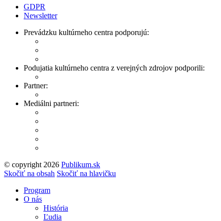
GDPR
Newsletter
Prevádzku kultúrneho centra podporujú:
Podujatia kultúrneho centra z verejných zdrojov podporili:
Partner:
Mediálni partneri:
© copyright 2026
Publikum.sk
Tvorba stránok
: Enjoy
Skočiť na obsah
Skočiť na hlavičku
Program
O nás
História
Ľudia