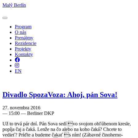
Malý Berlín
Program
O nás
Prenájmy
Rezidencie
Projekty
Kontakty
Facebook
Instagram
EN
Divadlo SpozaVoza: Ahoj, pán Sova!
27. novembra 2016
—
15:00
— Berliner DKP
Už to trvá pár dní. Pán Sova sedí vo svojom obľúbenom kresle,
popíja čaj a čaká. Lenže na čo alebo na koho čaká? Chcete to
vedieť? Príďte a budeme čakať s ním! (Zábavné činoherno-