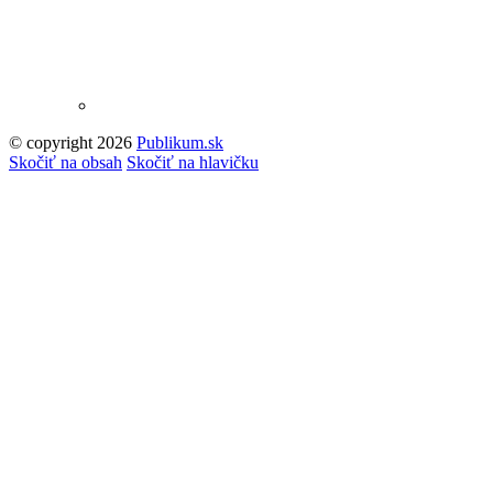
© copyright 2026
Publikum.sk
Tvorba stránok
: Enjoy
Skočiť na obsah
Skočiť na hlavičku