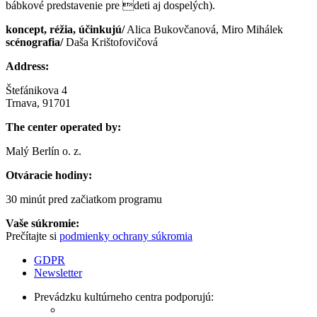
bábkové predstavenie pre deti aj dospelých).
koncept, réžia, účinkujú/
Alica Bukovčanová, Miro Mihálek
scénografia/
Daša Krištofovičová
Address:
Štefánikova 4
Trnava, 91701
The center operated by:
Malý Berlín o. z.
Otváracie hodiny:
30 minút pred začiatkom programu
Vaše súkromie:
Prečítajte si
podmienky ochrany súkromia
GDPR
Newsletter
Prevádzku kultúrneho centra podporujú: