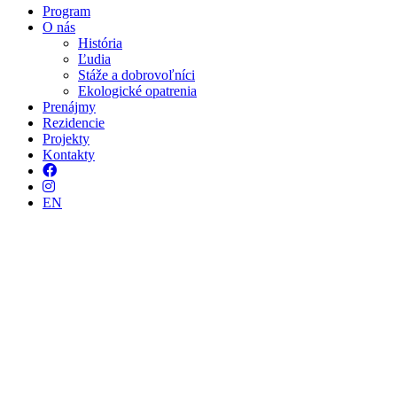
Program
O nás
História
Ľudia
Stáže a dobrovoľníci
Ekologické opatrenia
Prenájmy
Rezidencie
Projekty
Kontakty
Facebook
Instagram
EN