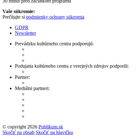
30 minút pred začiatkom programu
Vaše súkromie:
Prečítajte si
podmienky ochrany súkromia
GDPR
Newsletter
Prevádzku kultúrneho centra podporujú:
Podujatia kultúrneho centra z verejných zdrojov podporili:
Partner:
Mediálni partneri:
© copyright 2026
Publikum.sk
Tvorba stránok
: Enjoy
Skočiť na obsah
Skočiť na hlavičku