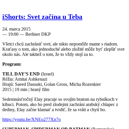
iShorts: Svet začína u Teba
24. marca 2015
—
19:00
— Berliner DKP
Všetci chcú zachrániť svet, ale nikto nepomôže mame s riadom.
Kraťasy o tom, ako jednoduché alebo zložité môže byť zlepšiť svet
okolo nás. Ale taktiež o tom, že to vždy stojí za to.
Program:
TILL DAY’S END
(Izrael)
Réžia: Amitai Ashkenazi
Hrajú: Saeed Dassuki, Golan Gross, Micha Rozenkier
2015 | 19 min | hraný film
Sedemnásťročný Elay pracuje so svojím bratom na rybníkoch v
kibuci. Potom, ako ho pred zlodejmi zachráni arabský chlapec z
dediny, Elay začne klamať a tvrdiť, že sa vráti a chytí ho.
https://youtu.be/XNEo277Xn7o