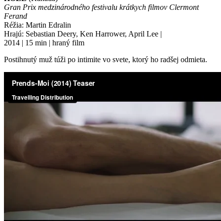
Gran Prix medzinárodného festivalu krátkych filmov Clermont
Ferand
Réžia: Martin Edralin
Hrajú: Sebastian Deery, Ken Harrower, April Lee |
2014 | 15 min | hraný film
Postihnutý muž túži po intimite vo svete, ktorý ho radšej odmieta.