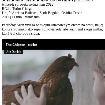
SUPERMAN, SPIDERMAN OR BATMAN
(Rumunsko)
Najlepší európsky krátky film 2012
Réžia: Tudor Giurgiu
Hrajú: Adriana Bailescu, Zsolt Bogdán, Ovidiu Crisan
2011 | 11 min | hraný film
Päťročný Aron vyráža so svojím ustarosteným otcom na cestu, na jej
konci si rovnako ako superhdinovia želá, aby zachránil svoju matku,
ktorá trpí chorobou srdca.