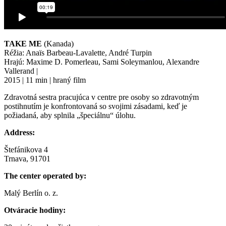
TAKE ME
(Kanada)
Réžia: Anaïs Barbeau-Lavalette, André Turpin
Hrajú: Maxime D. Pomerleau, Sami Soleymanlou, Alexandre
Vallerand |
2015 | 11 min | hraný film
Zdravotná sestra pracujúca v centre pre osoby so zdravotným
postihnutím je konfrontovaná so svojimi zásadami, keď je
požiadaná, aby splnila „špeciálnu“ úlohu.
Address:
Štefánikova 4
Trnava, 91701
The center operated by:
Malý Berlín o. z.
Otváracie hodiny: