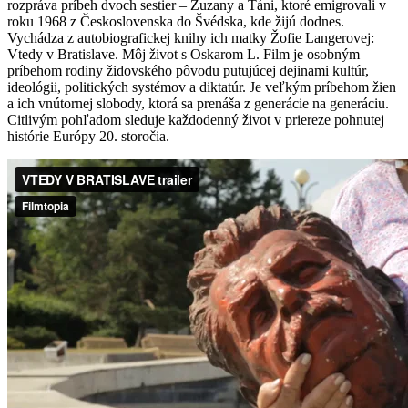
rozpráva príbeh dvoch sestier – Zuzany a Táni, ktoré emigrovali v
roku 1968 z Československa do Švédska, kde žijú dodnes.
Vychádza z autobiografickej knihy ich matky Žofie Langerovej:
Vtedy v Bratislave. Môj život s Oskarom L. Film je osobným
príbehom rodiny židovského pôvodu putujúcej dejinami kultúr,
ideológii, politických systémov a diktatúr. Je veľkým príbehom žien
a ich vnútornej slobody, ktorá sa prenáša z generácie na generáciu.
Citlivým pohľadom sleduje každodenný život v priereze pohnutej
histórie Európy 20. storočia.