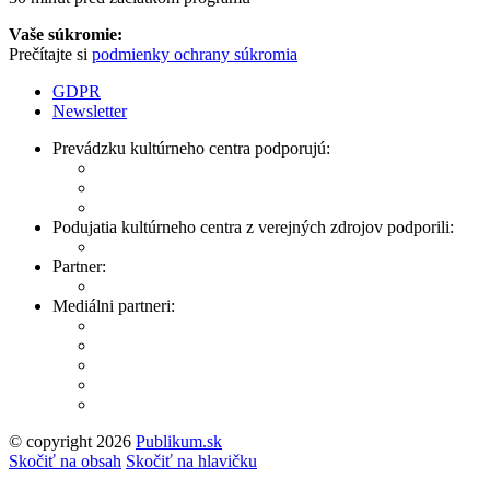
Vaše súkromie:
Prečítajte si
podmienky ochrany súkromia
GDPR
Newsletter
Prevádzku kultúrneho centra podporujú:
Podujatia kultúrneho centra z verejných zdrojov podporili:
Partner:
Mediálni partneri:
© copyright 2026
Publikum.sk
Tvorba stránok
: Enjoy
Skočiť na obsah
Skočiť na hlavičku