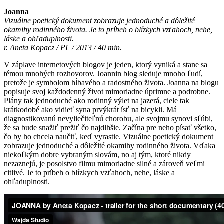
Joanna
Vizuálne poetický dokument zobrazuje jednoduché a dôležité
okamihy rodinného života. Je to príbeh o blízkych vzťahoch, nehe,
láske a ohľaduplnosti.
r. Aneta Kopacz / PL / 2013 / 40 min.
V záplave internetových blogov je jeden, ktorý vyniká a stane sa
témou mnohých rozhovorov. Joannin blog sleduje mnoho ľudí,
pretože je symbolom hĺbavého a radostného života. Joanna na blogu
popisuje svoj každodenný život mimoriadne úprimne a podrobne.
Plány tak jednoduché ako rodinný výlet na jazerá, ciele tak
krátkodobé ako vidieť syna prvýkrát ísť na bicykli. Má
diagnostikovanú nevyliečiteľnú chorobu, ale svojmu synovi sľúbi,
že sa bude snažiť prežiť čo najdlhšie. Začína pre neho písať všetko,
čo by ho chcela naučiť, keď vyrastie. Vizuálne poetický dokument
zobrazuje jednoduché a dôležité okamihy rodinného života. Vďaka
niekoľkým dobre vybraným slovám, no aj tým, ktoré nikdy
nezaznejú, je posolstvo filmu mimoriadne silné a zároveň veľmi
citlivé. Je to príbeh o blízkych vzťahoch, nehe, láske a
ohľaduplnosti.