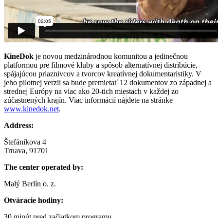
KineDok
je novou medzinárodnou komunitou a jedinečnou
platformou pre filmové kluby a spôsob alternatívnej distribúcie,
spájajúcou priaznivcov a tvorcov kreatívnej dokumentaristiky. V
jeho pilotnej verzii sa bude premietať 12 dokumentov zo západnej a
strednej Európy na viac ako 20-tich miestach v každej zo
zúčastnených krajín. Viac informácií nájdete na stránke
www.kinedok.net
.
Address:
Štefánikova 4
Trnava, 91701
The center operated by:
Malý Berlín o. z.
Otváracie hodiny:
30 minút pred začiatkom programu