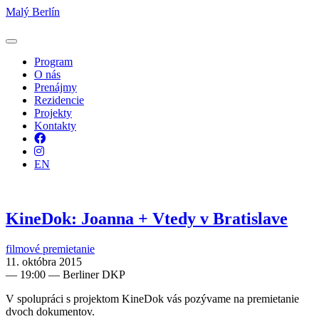
Malý Berlín
Program
O nás
Prenájmy
Rezidencie
Projekty
Kontakty
Facebook
Instagram
EN
KineDok: Joanna + Vtedy v Bratislave
filmové premietanie
11. októbra 2015
—
19:00
— Berliner DKP
V spolupráci s projektom KineDok vás pozývame na premietanie
dvoch dokumentov.