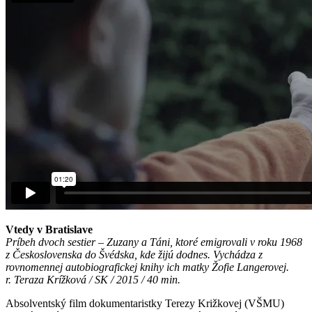
Vtedy v Bratislave
Príbeh dvoch sestier – Zuzany a Táni, ktoré emigrovali v roku 1968
z Československa do Švédska, kde žijú dodnes. Vychádza z
rovnomennej autobiografickej knihy ich matky Žofie Langerovej.
r. Teraza Krížková / SK / 2015 / 40 min.
Absolventský film dokumentaristky Terezy Križkovej (VŠMU)