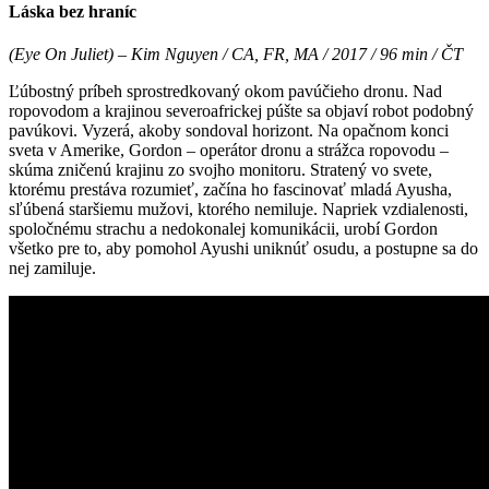
Láska bez hraníc
(Eye On Juliet) – Kim Nguyen / CA, FR, MA / 2017 / 96 min / ČT
Ľúbostný príbeh sprostredkovaný okom pavúčieho dronu. Nad
ropovodom a krajinou severoafrickej púšte sa objaví robot podobný
pavúkovi. Vyzerá, akoby sondoval horizont. Na opačnom konci
sveta v Amerike, Gordon – operátor dronu a strážca ropovodu –
skúma zničenú krajinu zo svojho monitoru. Stratený vo svete,
ktorému prestáva rozumieť, začína ho fascinovať mladá Ayusha,
sľúbená staršiemu mužovi, ktorého nemiluje. Napriek vzdialenosti,
spoločnému strachu a nedokonalej komunikácii, urobí Gordon
všetko pre to, aby pomohol Ayushi uniknúť osudu, a postupne sa do
nej zamiluje.