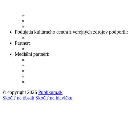
Podujatia kultúrneho centra z verejných zdrojov podporili:
Partner:
Mediálni partneri:
© copyright 2026
Publikum.sk
Tvorba stránok
: Enjoy
Skočiť na obsah
Skočiť na hlavičku