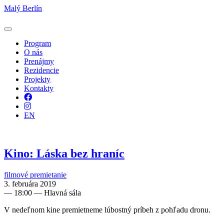
Malý Berlín
Program
O nás
Prenájmy
Rezidencie
Projekty
Kontakty
Facebook
Instagram
EN
Kino: Láska bez hraníc
filmové premietanie
3. februára 2019
—
18:00
— Hlavná sála
V nedeľnom kine premietneme lúbostný príbeh z pohľadu dronu.