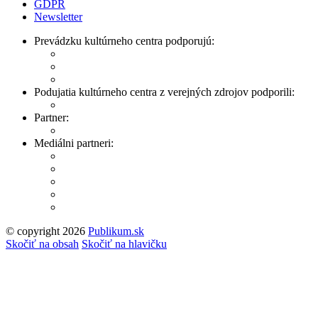
GDPR
Newsletter
Prevádzku kultúrneho centra podporujú:
Podujatia kultúrneho centra z verejných zdrojov podporili:
Partner:
Mediálni partneri:
© copyright 2026
Publikum.sk
Tvorba stránok
: Enjoy
Skočiť na obsah
Skočiť na hlavičku