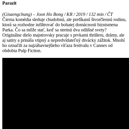
Parazit
(Gisaengchung) – Joon Ho Bong / KR / 2019 / 132 min / ČT
Čierna komédia sleduje chudobnú, ale prefíkanú štvorčlennú rodinu,
ktorá sa rozhodne infiltrovať do bohatej domácnosti biznismena
Parka. Čo sa môže stať, keď sa stretnú dva odlišné svety?
Originálne dielo majstrovsky pracuje s prvkami thrilleru, drámy, ale
aj satiry a prináša vtipný a nepredvídateľný divácky zážitok. Mnohí
ho označili za najzábavnejšieho víťaza festivalu v Cannes od
obdobia Pulp Fiction.