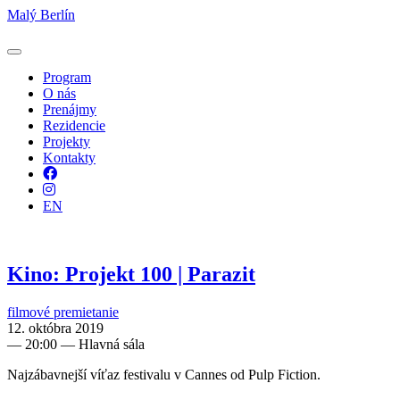
Malý Berlín
Program
O nás
Prenájmy
Rezidencie
Projekty
Kontakty
Facebook
Instagram
EN
Kino: Projekt 100 | Parazit
filmové premietanie
12. októbra 2019
—
20:00
— Hlavná sála
Najzábavnejší víťaz festivalu v Cannes od Pulp Fiction.