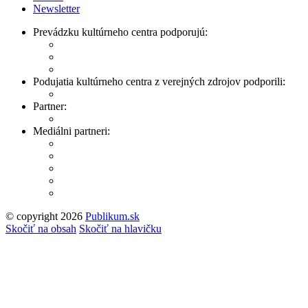
Newsletter
Prevádzku kultúrneho centra podporujú:
Podujatia kultúrneho centra z verejných zdrojov podporili:
Partner:
Mediálni partneri:
© copyright 2026
Publikum.sk
Tvorba stránok
: Enjoy
Skočiť na obsah
Skočiť na hlavičku