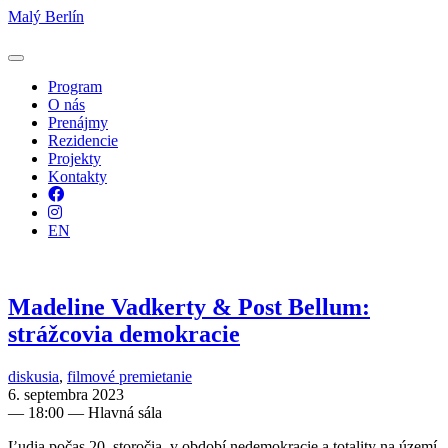
Malý Berlín
Program
O nás
Prenájmy
Rezidencie
Projekty
Kontakty
Facebook
Instagram
EN
Madeline Vadkerty & Post Bellum:
strážcovia demokracie
diskusia
,
filmové premietanie
6. septembra 2023
—
18:00
— Hlavná sála
Ľudia počas 20. storočia, v období nedemokracie a totality na území