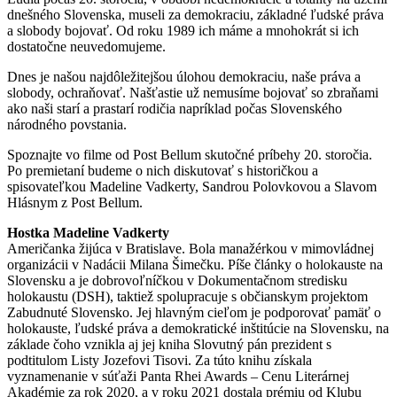
dnešného Slovenska, museli za demokraciu, základné ľudské práva
a slobody bojovať. Od roku 1989 ich máme a mnohokrát si ich
dostatočne neuvedomujeme.
Dnes je našou najdôležitejšou úlohou demokraciu, naše práva a
slobody, ochraňovať. Našťastie už nemusíme bojovať so zbraňami
ako naši starí a prastarí rodičia napríklad počas Slovenského
národného povstania.
Spoznajte vo filme od Post Bellum skutočné príbehy 20. storočia.
Po premietaní budeme o nich diskutovať s historičkou a
spisovateľkou Madeline Vadkerty, Sandrou Polovkovou a Slavom
Hlásnym z Post Bellum.
Hostka Madeline Vadkerty
Američanka žijúca v Bratislave. Bola manažérkou v mimovládnej
organizácii v Nadácii Milana Šimečku. Píše články o holokauste na
Slovensku a je dobrovoľníčkou v Dokumentačnom stredisku
holokaustu (DSH), taktiež spolupracuje s občianskym projektom
Zabudnuté Slovensko. Jej hlavným cieľom je podporovať pamäť o
holokauste, ľudské práva a demokratické inštitúcie na Slovensku, na
základe čoho vznikla aj jej kniha Slovutný pán prezident s
podtitulom Listy Jozefovi Tisovi. Za túto knihu získala
vyznamenanie v súťaži Panta Rhei Awards – Cenu Literárnej
Akadémie za rok 2020, a v roku 2021 dostala prémiu od Klubu