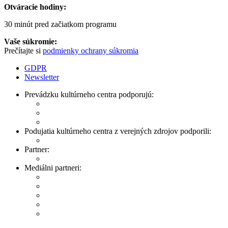
Otváracie hodiny:
30 minút pred začiatkom programu
Vaše súkromie:
Prečítajte si
podmienky ochrany súkromia
GDPR
Newsletter
Prevádzku kultúrneho centra podporujú:
Podujatia kultúrneho centra z verejných zdrojov podporili:
Partner:
Mediálni partneri: