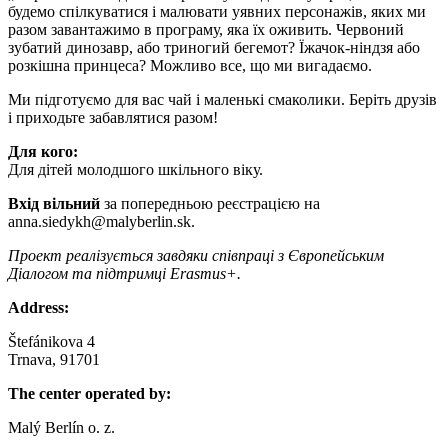
будемо спілкуватися і малювати уявних персонажів, яких ми
разом завантажимо в програму, яка їх оживить. Червоний
зубатий динозавр, або триногий бегемот? Їжачок-ніндзя або
розкішна принцеса? Можливо все, що ми вигадаємо.
Ми підготуємо для вас чай і маленькі смаколики. Беріть друзів
і приходьте забавлятися разом!
Для кого:
Для дітей молодшого шкільного віку.
Вхід вільний
за попередньою реєстрацією на
anna.siedykh@malyberlin.sk.
Проект реалізується завдяки співпраці з Європейським
Діалогом та підтримці Erasmus+.
Address:
Štefánikova 4
Trnava, 91701
The center operated by:
Malý Berlín o. z.