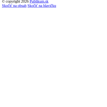
© copyright 2026
Publikum.sk
Tvorba stránok
: Enjoy
Skočiť na obsah
Skočiť na hlavičku