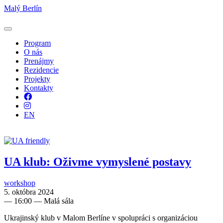
Malý Berlín
Program
O nás
Prenájmy
Rezidencie
Projekty
Kontakty
Facebook
Instagram
EN
UA klub: Oživme vymyslené postavy
workshop
5. októbra 2024
—
16:00
— Malá sála
Ukrajinský klub v Malom Berlíne v spolupráci s organizáciou