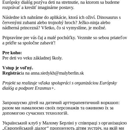
Európsky dialóg pozýva deti na stretnutie, na ktorom sa budeme
rozprávať a kresliť imaginárne postavy.
Následne ich nahráme do aplikácie, ktorá ich oživí. Dinosaurus s
červenými zubami alebo trojnohý hroch? Ježko-ninja alebo
nádherná princezná? Všetko, čo si vymyslíme, je možné.
Pripravíme pre vás čaj a malé pochúťky. Vezmite so sebou priateľov
a príďte sa spoločne zabaviť!
Pre koho:
Pre deti vo veku základnej školy.
Vstup je voľný.
Registrác
ia na anna.siedykh@malyberlin.sk
Projekt sa realizuje vďaka spolupráci s organizáciou Európsky
dialóg a podpore Erasmus+.
Запрошуємо дітей на дитячий арттерапевтичний воркшоп:
разом ми намалюємо своїх персонажів та оживимо їх за
допомогою сучасних технологій.
Український клуб у Малому Берліні у співпраці з організацією
„Європейський діалог“ пропонують дітям зустріч, на якій ми