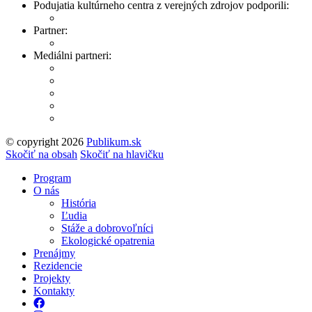
Podujatia kultúrneho centra z verejných zdrojov podporili:
Partner:
Mediálni partneri:
© copyright 2026
Publikum.sk
Tvorba stránok
: Enjoy
Skočiť na obsah
Skočiť na hlavičku
Program
O nás
História
Ľudia
Stáže a dobrovoľníci
Ekologické opatrenia
Prenájmy
Rezidencie
Projekty
Kontakty
Facebook