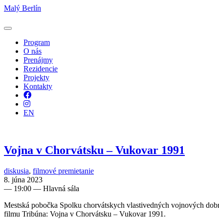
Malý Berlín
Program
O nás
Prenájmy
Rezidencie
Projekty
Kontakty
Facebook
Instagram
EN
Vojna v Chorvátsku – Vukovar 1991
diskusia
,
filmové premietanie
8. júna 2023
—
19:00
— Hlavná sála
Mestská pobočka Spolku chorvátskych vlastivedných vojnových dobro
filmu Tribúna: Vojna v Chorvátsku – Vukovar 1991.