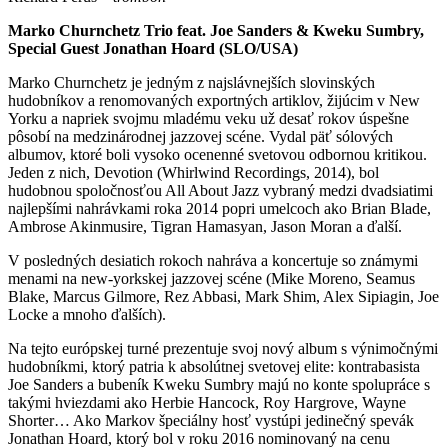
Marko Churnchetz Trio feat. Joe Sanders & Kweku Sumbry,
Special Guest Jonathan Hoard (SLO/USA)
Marko Churnchetz je jedným z najslávnejších slovinských
hudobníkov a renomovaných exportných artiklov, žijúcim v New
Yorku a napriek svojmu mladému veku už desať rokov úspešne
pôsobí na medzinárodnej jazzovej scéne. Vydal päť sólových
albumov, ktoré boli vysoko ocenenné svetovou odbornou kritikou.
Jeden z nich, Devotion (Whirlwind Recordings, 2014), bol
hudobnou spoločnosťou All About Jazz vybraný medzi dvadsiatimi
najlepšími nahrávkami roka 2014 popri umelcoch ako Brian Blade,
Ambrose Akinmusire, Tigran Hamasyan, Jason Moran a ďalší.
V posledných desiatich rokoch nahráva a koncertuje so známymi
menami na new-yorkskej jazzovej scéne (Mike Moreno, Seamus
Blake, Marcus Gilmore, Rez Abbasi, Mark Shim, Alex Sipiagin, Joe
Locke a mnoho ďalších).
Na tejto európskej turné prezentuje svoj nový album s výnimočnými
hudobníkmi, ktorý patria k absolútnej svetovej elite: kontrabasista
Joe Sanders a bubeník Kweku Sumbry majú no konte spolupráce s
takými hviezdami ako Herbie Hancock, Roy Hargrove, Wayne
Shorter… Ako Markov špeciálny hosť vystúpi jedinečný spevák
Jonathan Hoard, ktorý bol v roku 2016 nominovaný na cenu