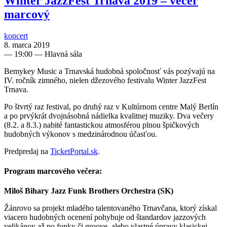
Winter JazzFest Trnava 2019 – večer
marcový
koncert
8. marca 2019
—
19:00
— Hlavná sála
Bemykey Music a Trnavská hudobná spoločnosť vás pozývajú na
IV. ročník zimného, nielen džezového festivalu Winter JazzFest
Trnava.
Po štvrtý raz festival, po druhý raz v Kultúrnom centre Malý Berlín
a po prvýkrát dvojnásobná nádielka kvalitnej muziky. Dva večery
(8.2. a 8.3.) nabité fantastickou atmosférou plnou špičkových
hudobných výkonov s medzinárodnou účasťou.
Predpredaj na
TicketPortal.sk
.
Program marcového večera:
Miloš Bihary Jazz Funk Brothers Orchestra (SK)
Žánrovo sa projekt mladého talentovaného Trnavčana, ktorý získal
viacero hudobných ocenení pohybuje od štandardov jazzových
velikánov až po funky či groove, alebo vlastné úpravy klasickej