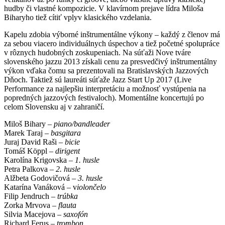
hudby či vlastné kompozicie. V klavírnom prejave lídra Miloša
Biharyho tiež cítiť vplyv klasického vzdelania.
Kapelu zdobia výborné inštrumentálne výkony – každý z členov má
za sebou viacero individuálnych úspechov a tiež početné spolupráce
v rôznych hudobných zoskupeniach. Na súťaži Nove tváre
slovenského jazzu 2013 získali cenu za presvedčivý inštrumentálny
výkon vďaka čomu sa prezentovali na Bratislavských Jazzových
Dňoch. Taktiež sú laureáti súťaže Jazz Start Up 2017 (Live
Performance za najlepšiu interpretáciu a možnosť vystúpenia na
popredných jazzových festivaloch). Momentálne koncertujú po
celom Slovensku aj v zahraničí.
Miloš Bihary –
piano/bandleader
Marek Taraj –
basgitara
Juraj David Raši –
bicie
Tomáš Köppl –
dirigent
Karolína Krigovska –
1. husle
Petra Palkova –
2. husle
Alžbeta Godovičová –
3. husle
Katarína Vanáková – v
iolončelo
Filip Jendruch –
trúbka
Zorka Mrvova –
flauta
Silvia Macejova –
saxofón
Richard Ferus –
trombon