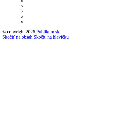
© copyright 2026
Publikum.sk
Tvorba stránok
: Enjoy
Skočiť na obsah
Skočiť na hlavičku