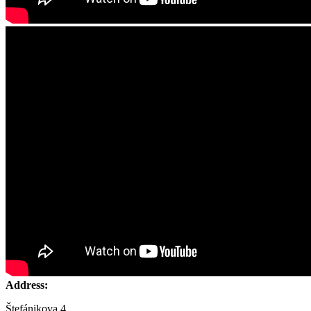
Address:
Štefánikova 4