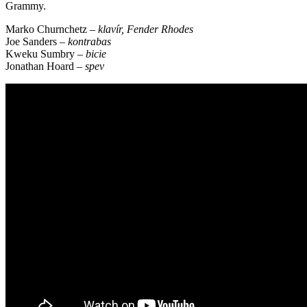
Grammy.
Marko Churnchetz –
klavír, Fender Rhodes
Joe Sanders –
kontrabas
Kweku Sumbry –
bicie
Jonathan Hoard –
spev