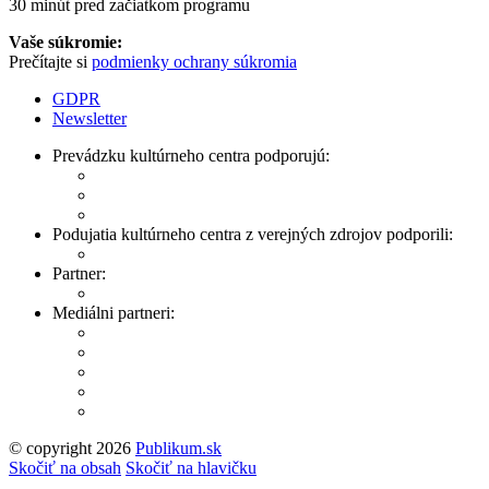
30 minút pred začiatkom programu
Vaše súkromie:
Prečítajte si
podmienky ochrany súkromia
GDPR
Newsletter
Prevádzku kultúrneho centra podporujú:
Podujatia kultúrneho centra z verejných zdrojov podporili:
Partner:
Mediálni partneri:
© copyright 2026
Publikum.sk
Tvorba stránok
: Enjoy
Skočiť na obsah
Skočiť na hlavičku