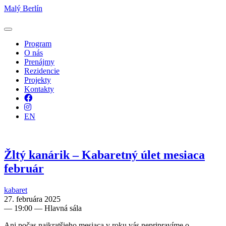
Malý Berlín
Program
O nás
Prenájmy
Rezidencie
Projekty
Kontakty
Facebook
Instagram
EN
Žltý kanárik – Kabaretný úlet mesiaca
február
kabaret
27. februára 2025
—
19:00
— Hlavná sála
Ani počas najkratšieho mesiaca v roku vás nepripravíme o