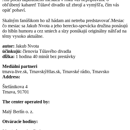
obľúbený kabaret! Túlavé divadlo už zbrojí a vymýšľa, čím vás
opäť pobaví.
Skalným fanúšikom ho už hádam ani netreba predstavovať.Mesiac
čo mesiac sa Jakub Nvota a jeho herecko-spevácka družina ponárajú
do hlbín humoru a cez smiech a slzy ponúkajú originálny náhľad na
témy vysoko aktuálne.
autor:
Jakub Nvota
účinkujú:
členovia Túlavého divadla
dĺžka:
1 hodina 40 minút bez prestávky
Mediálni partneri
trnava-live.sk, TrnavskýHlas.sk, Trnavské rádio, Trnavsko
Address:
Štefánikova 4
Trnava, 91701
The center operated by:
Malý Berlín o. z.
Otváracie hodiny: