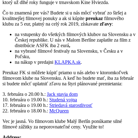
ktorý už dlhé roky funguje v trnavskom Kine Hviezda.
Čo to znamená pre vás? Budete si u nás môcť vybrať zo širšej a
kvalitnejšej filmovej ponuky a ak si kúpite
preukaz
filmového
klubu za 5 eur, platný na celý rok 2019, získavate
zľavy
:
na vstupenky do všetkých filmových klubov na Slovensku a v
Českej republike. U nás v Malom Berlíne zaplatíte za film z
distribúcie ASFK iba 2 eurá
,
na vybrané filmové festivaly na Slovensku, v Česku a v
Poľsku,
na nákup v predajni
KLAPKA.sk
.
Preukaz FK si môžete kúpiť priamo u nás alebo v ktoromkoľvek
filmovom klube na Slovensku. A keď ho budete mať, iba za február
si budete môcť uplatniť zľavu na štyri plánované premietania:
3. februára o 20.00 h.:
Jack stavia dom
10. februára o 19.00 h.:
Studená vojna
17. februára o 19.00 h.:
Striedavá starostlivosť
22. februára o 18.00 h.:
McQueen
Vec je jasná. Vo filmovom klube Malý Berlín ponúkame silné
filmové zážitky za neporovnateľné ceny. Využite to!
Address: