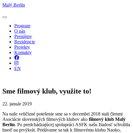
Malý Berlín
Program
O nás
Prenájmy
Rezidencie
Projekty
Kontakty
Facebook
Instagram
EN
Sme filmový klub, využite to!
22. január 2019
Na naše veličizné potešenie sme sa v decembri 2018 stali členmi
Asociácie slovenských filmových klubov ako
filmový klub Malý
Berlín
. Po predchádzajúcej spolupráci ASFK našu žiadosť schválila
hneď na prvýkrát. Pridávame sa tak k filmovému klubu Naoko,