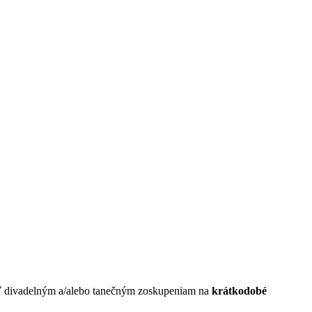
núť divadelným a/alebo tanečným zoskupeniam na
krátkodobé