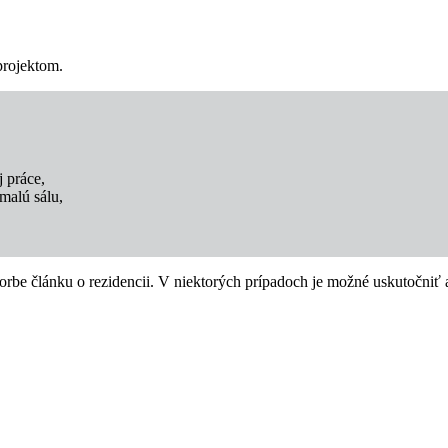
projektom.
j práce,
malú sálu,
rbe článku o rezidencii. V niektorých prípadoch je možné uskutočniť a