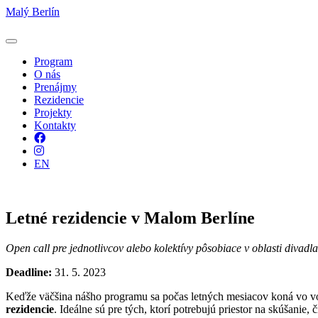
Malý Berlín
Program
O nás
Prenájmy
Rezidencie
Projekty
Kontakty
Facebook
Instagram
EN
Letné rezidencie v Malom Berlíne
Open call pre jednotlivcov alebo kolektívy pôsobiace v oblasti divadla
Deadline:
31. 5. 2023
Keďže väčšina nášho programu sa počas letných mesiacov koná vo vo
rezidencie
. Ideálne sú pre tých, ktorí potrebujú priestor na skúšanie,