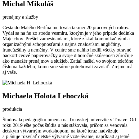
Michal Mikuláš
prenájmy a služby
Cesta do Malého Berlína mu trvala takmer 20 pracovných rokov.
Vydal sa na ňu zo stredu vesmíru, ktorým je v jeho prípade dedinka
Majcichov. Prešiel zamestnaniami, ktoré získal komunikačnými a
organizačnými schopnosťami a najmä znalosťami angličtiny,
francúzštiny a nemčiny. V centre sme naňho hodili všetky otravné
backofficeové papierovačky a svoje dlhoročné skúsenosti zúročuje
ako manažér prenájmov a služieb. Zatiaľ našiel vo svojom telefóne
číslo na každého, komu sme súrne potrebovali zavolať. Zrejme má
aj vaše.
Michaela Holota Lehoczká
produkcia
Študovala pedagogiku umenia na Trnavskej univerzite v Trnave. Od
roku 2019 ešte počas štúdia u nás stážovala, pričom sa venovala
detským výtvarným workshopom, na ktoré teraz nadväzuje
a plánuje rozvíjať detské výtvarné vzdelávanie, napríklad aj letné