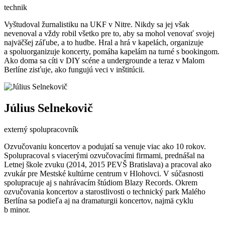
technik
Vyštudoval žurnalistiku na UKF v Nitre. Nikdy sa jej však
nevenoval a vždy robil všetko pre to, aby sa mohol venovať svojej
najväčšej záľube, a to hudbe. Hral a hrá v kapelách, organizuje
a spoluorganizuje koncerty, pomáha kapelám na turné s bookingom.
Ako doma sa cíti v DIY scéne a undergrounde a teraz v Malom
Berlíne zisťuje, ako fungujú veci v inštitúcii.
Július Selnekovič
externý spolupracovník
Ozvučovaniu koncertov a podujatí sa venuje viac ako 10 rokov.
Spolupracoval s viacerými ozvučovacími firmami, prednášal na
Letnej škole zvuku (2014, 2015 PEVŠ Bratislava) a pracoval ako
zvukár pre Mestské kultúrne centrum v Hlohovci. V súčasnosti
spolupracuje aj s nahrávacím štúdiom Blazy Records. Okrem
ozvučovania koncertov a starostlivosti o technický park Malého
Berlína sa podieľa aj na dramaturgii koncertov, najmä cyklu
b minor.