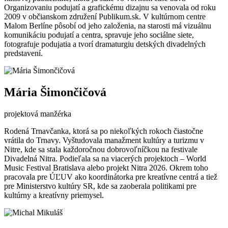
Organizovaniu podujatí a grafickému dizajnu sa venovala od roku
2009 v občianskom združení Publikum.sk. V kultúrnom centre
Malom Berlíne pôsobí od jeho založenia, na starosti má vizuálnu
komunikáciu podujatí a centra, spravuje jeho sociálne siete,
fotografuje podujatia a tvorí dramaturgiu detských divadelných
predstavení.
Mária Šimončičová
projektová manžérka
Rodená Trnavčanka, ktorá sa po niekoľkých rokoch čiastočne
vrátila do Trnavy. Vyštudovala manažment kultúry a turizmu v
Nitre, kde sa stala každoročnou dobrovoľníčkou na festivale
Divadelná Nitra. Podieľala sa na viacerých projektoch – World
Music Festival Bratislava alebo projekt Nitra 2026. Okrem toho
pracovala pre ÚĽUV ako koordinátorka pre kreatívne centrá a tiež
pre Ministerstvo kultúry SR, kde sa zaoberala politikami pre
kultúrny a kreatívny priemysel.