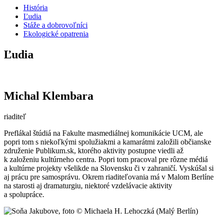
História
Ľudia
Stáže a dobrovoľníci
Ekologické opatrenia
Ľudia
Michal Klembara
riaditeľ
Preflákal štúdiá na Fakulte masmediálnej komunikácie UCM, ale
popri tom s niekoľkými spolužiakmi a kamarátmi založili občianske
združenie Publikum.sk, ktorého aktivity postupne viedli až
k založeniu kultúrneho centra. Popri tom pracoval pre rôzne médiá
a kultúrne projekty všelikde na Slovensku či v zahraničí. Vyskúšal si
aj prácu pre samosprávu. Okrem riaditeľovania má v Malom Berlíne
na starosti aj dramaturgiu, niektoré vzdelávacie aktivity
a spolupráce.