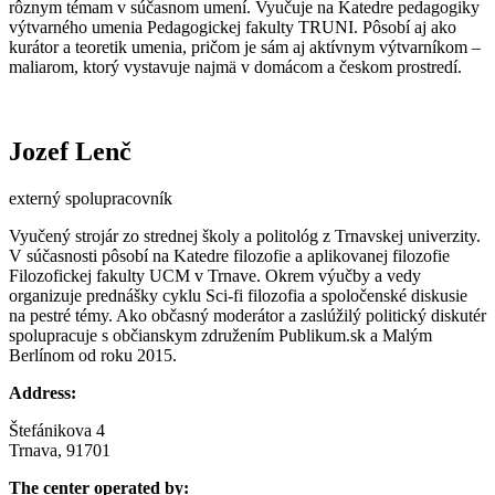
rôznym témam v súčasnom umení. Vyučuje na Katedre pedagogiky
výtvarného umenia Pedagogickej fakulty TRUNI. Pôsobí aj ako
kurátor a teoretik umenia, pričom je sám aj aktívnym výtvarníkom –
maliarom, ktorý vystavuje najmä v domácom a českom prostredí.
Jozef Lenč
externý spolupracovník
Vyučený strojár zo strednej školy a politológ z Trnavskej univerzity.
V súčasnosti pôsobí na Katedre filozofie a aplikovanej filozofie
Filozofickej fakulty UCM v Trnave. Okrem výučby a vedy
organizuje prednášky cyklu Sci-fi filozofia a spoločenské diskusie
na pestré témy. Ako občasný moderátor a zaslúžilý politický diskutér
spolupracuje s občianskym združením Publikum.sk a Malým
Berlínom od roku 2015.
Address:
Štefánikova 4
Trnava, 91701
The center operated by: