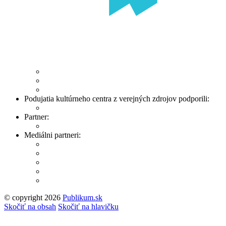
Podujatia kultúrneho centra z verejných zdrojov podporili:
Partner:
Mediálni partneri:
© copyright 2026
Publikum.sk
Tvorba stránok
: Enjoy
Skočiť na obsah
Skočiť na hlavičku