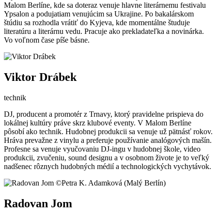
Malom Berlíne, kde sa doteraz venuje hlavne literárnemu festivalu
Ypsalon a podujatiam venujúcim sa Ukrajine. Po bakalárskom
štúdiu sa rozhodla vrátiť do Kyjeva, kde momentálne študuje
literatúru a literárnu vedu. Pracuje ako prekladateľka a novinárka.
Vo voľnom čase píše básne.
Viktor Drábek
technik
DJ, producent a promotér z Trnavy, ktorý pravidelne prispieva do
lokálnej kultúry práve skrz klubové eventy. V Malom Berlíne
pôsobí ako technik. Hudobnej produkcii sa venuje už pätnásť rokov.
Hráva prevažne z vinylu a preferuje používanie analógových mašín.
Profesne sa venuje vyučovaniu DJ-ingu v hudobnej škole, video
produkcii, zvučeniu, sound designu a v osobnom živote je to veľký
nadšenec rôznych hudobných médií a technologických vychytávok.
Radovan Jom