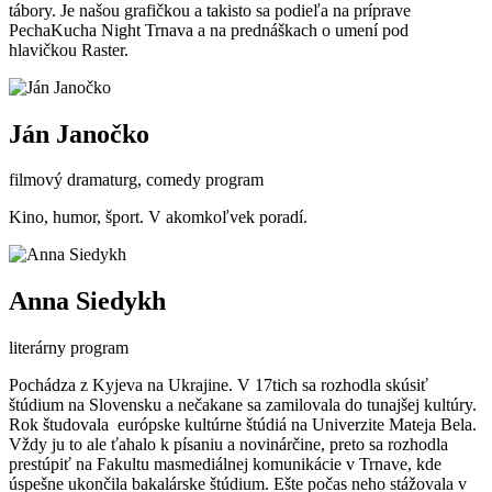
tábory. Je našou grafičkou a takisto sa podieľa na príprave
PechaKucha Night Trnava a na prednáškach o umení pod
hlavičkou Raster.
Ján Janočko
filmový dramaturg, comedy program
Kino, humor, šport. V akomkoľvek poradí.
Anna Siedykh
literárny program
Pochádza z Kyjeva na Ukrajine. V 17tich sa rozhodla skúsiť
štúdium na Slovensku a nečakane sa zamilovala do tunajšej kultúry.
Rok študovala európske kultúrne štúdiá na Univerzite Mateja Bela.
Vždy ju to ale ťahalo k písaniu a novinárčine, preto sa rozhodla
prestúpiť na Fakultu masmediálnej komunikácie v Trnave, kde
úspešne ukončila bakalárske štúdium. Ešte počas neho stážovala v