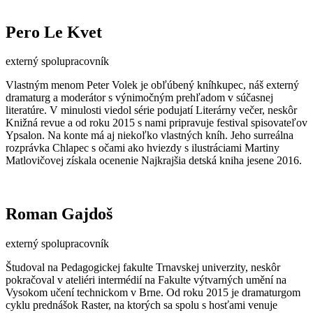
Pero Le Kvet
externý spolupracovník
Vlastným menom Peter Volek je obľúbený kníhkupec, náš externý
dramaturg a moderátor s výnimočným prehľadom v súčasnej
literatúre. V minulosti viedol série podujatí Literárny večer, neskôr
Knižná revue a od roku 2015 s nami pripravuje festival spisovateľov
Ypsalon. Na konte má aj niekoľko vlastných kníh. Jeho surreálna
rozprávka Chlapec s očami ako hviezdy s ilustráciami Martiny
Matlovičovej získala ocenenie Najkrajšia detská kniha jesene 2016.
Roman Gajdoš
externý spolupracovník
Študoval na Pedagogickej fakulte Trnavskej univerzity, neskôr
pokračoval v ateliéri intermédií na Fakulte výtvarných umění na
Vysokom učení technickom v Brne. Od roku 2015 je dramaturgom
cyklu prednášok Raster, na ktorých sa spolu s hosťami venuje