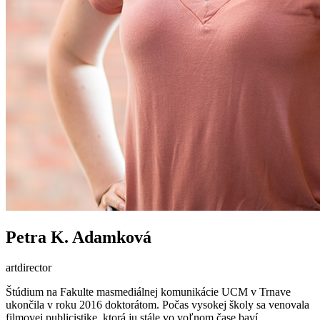
Petra K. Adamková
artdirector
Štúdium na Fakulte masmediálnej komunikácie UCM v Trnave
ukončila v roku 2016 doktorátom. Počas vysokej školy sa venovala
filmovej publicistike, ktorá ju stále vo voľnom čase baví.