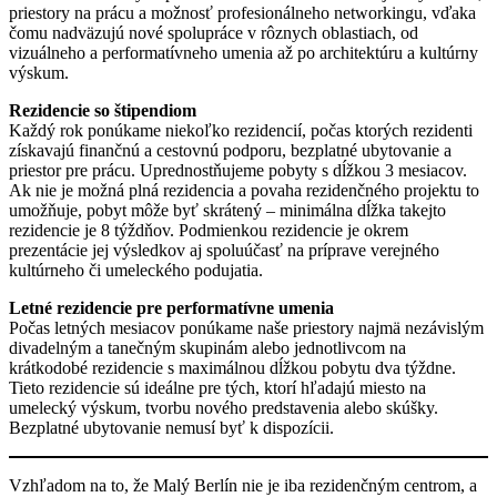
priestory na prácu a možnosť profesionálneho networkingu, vďaka
čomu nadväzujú nové spolupráce v rôznych oblastiach, od
vizuálneho a performatívneho umenia až po architektúru a kultúrny
výskum.
Rezidencie so štipendiom
Každý rok ponúkame niekoľko rezidencií, počas ktorých rezidenti
získavajú finančnú a cestovnú podporu, bezplatné ubytovanie a
priestor pre prácu. Uprednostňujeme pobyty s dĺžkou 3 mesiacov.
Ak nie je možná plná rezidencia a povaha rezidenčného projektu to
umožňuje, pobyt môže byť skrátený – minimálna dĺžka takejto
rezidencie je 8 týždňov. Podmienkou rezidencie je okrem
prezentácie jej výsledkov aj spoluúčasť na príprave verejného
kultúrneho či umeleckého podujatia.
Letné rezidencie pre performatívne umenia
Počas letných mesiacov ponúkame naše priestory najmä nezávislým
divadelným a tanečným skupinám alebo jednotlivcom na
krátkodobé rezidencie s maximálnou dĺžkou pobytu dva týždne.
Tieto rezidencie sú ideálne pre tých, ktorí hľadajú miesto na
umelecký výskum, tvorbu nového predstavenia alebo skúšky.
Bezplatné ubytovanie nemusí byť k dispozícii.
Vzhľadom na to, že Malý Berlín nie je iba rezidenčným centrom, a