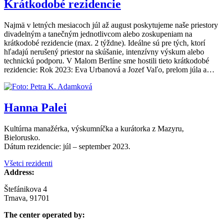
Krátkodobé rezidencie
Najmä v letných mesiacoch júl až august poskytujeme naše priestory
divadelným a tanečným jednotlivcom alebo zoskupeniam na
krátkodobé rezidencie (max. 2 týždne). Ideálne sú pre tých, ktorí
hľadajú nerušený priestor na skúšanie, intenzívny výskum alebo
technickú podporu. V Malom Berlíne sme hostili tieto krátkodobé
rezidencie: Rok 2023: Eva Urbanová a Jozef Vaľo, prelom júla a…
Hanna Palei
Kultúrna manažérka, výskumníčka a kurátorka z Mazyru,
Bielorusko.
Dátum rezidencie: júl – september 2023.
Všetci rezidenti
Address:
Štefánikova 4
Trnava, 91701
The center operated by: