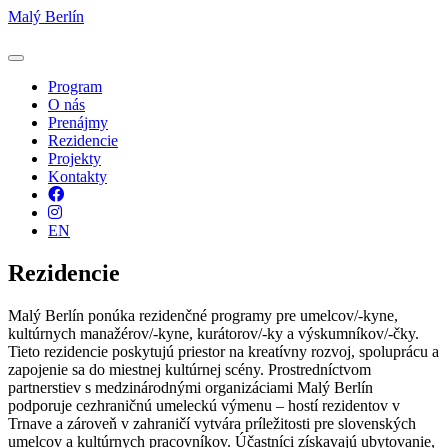
Malý Berlín
Program
O nás
Prenájmy
Rezidencie
Projekty
Kontakty
Facebook
Instagram
EN
Rezidencie
Malý Berlín ponúka rezidenčné programy pre umelcov/-kyne,
kultúrnych manažérov/-kyne, kurátorov/-ky a výskumníkov/-čky.
Tieto rezidencie poskytujú priestor na kreatívny rozvoj, spoluprácu a
zapojenie sa do miestnej kultúrnej scény. Prostredníctvom
partnerstiev s medzinárodnými organizáciami Malý Berlín
podporuje cezhraničnú umeleckú výmenu – hostí rezidentov v
Trnave a zároveň v zahraničí vytvára príležitosti pre slovenských
umelcov a kultúrnych pracovníkov. Účastníci získavajú ubytovanie,