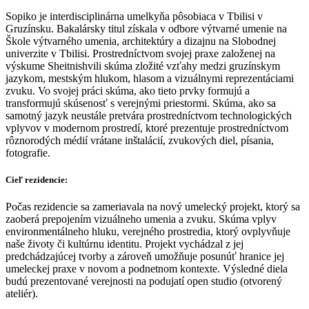
Sopiko je interdisciplinárna umelkyňa pôsobiaca v Tbilisi v
Gruzínsku. Bakalársky titul získala v odbore výtvarné umenie na
Škole výtvarného umenia, architektúry a dizajnu na Slobodnej
univerzite v Tbilisi. Prostredníctvom svojej praxe založenej na
výskume Sheitnishvili skúma zložité vzťahy medzi gruzínskym
jazykom, mestským hlukom, hlasom a vizuálnymi reprezentáciami
zvuku. Vo svojej práci skúma, ako tieto prvky formujú a
transformujú skúsenosť s verejnými priestormi. Skúma, ako sa
samotný jazyk neustále pretvára prostredníctvom technologických
vplyvov v modernom prostredí, ktoré prezentuje prostredníctvom
rôznorodých médií vrátane inštalácií, zvukových diel, písania,
fotografie.
Cieľ rezidencie:
Počas rezidencie sa zameriavala na nový umelecký projekt, ktorý sa
zaoberá prepojením vizuálneho umenia a zvuku. Skúma vplyv
environmentálneho hluku, verejného prostredia, ktorý ovplyvňuje
naše životy či kultúrnu identitu. Projekt vychádzal z jej
predchádzajúcej tvorby a zároveň umožňuje posunúť hranice jej
umeleckej praxe v novom a podnetnom kontexte. Výsledné diela
budú prezentované verejnosti na podujatí open studio (otvorený
ateliér).