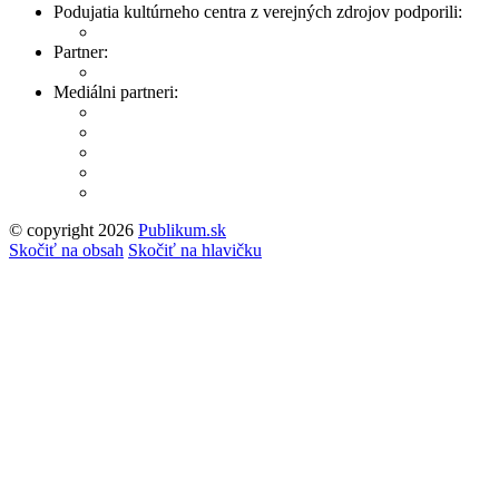
Podujatia kultúrneho centra z verejných zdrojov podporili:
Partner:
Mediálni partneri:
© copyright 2026
Publikum.sk
Tvorba stránok
: Enjoy
Skočiť na obsah
Skočiť na hlavičku