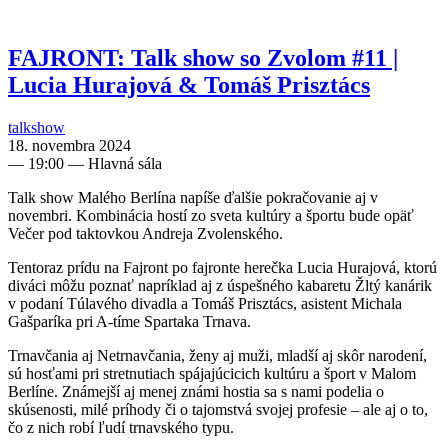
FAJRONT: Talk show so Zvolom #11 |
Lucia Hurajová & Tomáš Prisztács
talkshow
18. novembra 2024
—
19:00
— Hlavná sála
Talk show Malého Berlína napíše ďalšie pokračovanie aj v
novembri. Kombinácia hostí zo sveta kultúry a športu bude opäť
Večer pod taktovkou Andreja Zvolenského.
Tentoraz prídu na Fajront po fajronte herečka Lucia Hurajová, ktorú
diváci môžu poznať napríklad aj z úspešného kabaretu Žltý kanárik
v podaní Túlavého divadla a Tomáš Prisztács, asistent Michala
Gašparíka pri A-tíme Spartaka Trnava.
Trnavčania aj Netrnavčania, ženy aj muži, mladší aj skôr narodení,
sú hosťami pri stretnutiach spájajúcicich kultúru a šport v Malom
Berlíne. Známejší aj menej známi hostia sa s nami podelia o
skúsenosti, milé príhody či o tajomstvá svojej profesie – ale aj o to,
čo z nich robí ľudí trnavského typu.