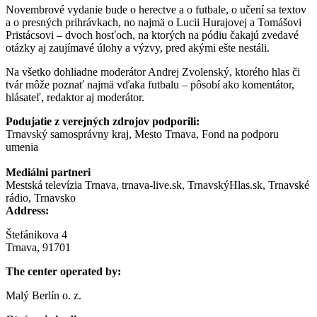
Novembrové vydanie bude o herectve a o futbale, o učení sa textov
a o presných prihrávkach, no najmä o Lucii Hurajovej a Tomášovi
Pristácsovi – dvoch hosťoch, na ktorých na pódiu čakajú zvedavé
otázky aj zaujímavé úlohy a výzvy, pred akými ešte nestáli.
Na všetko dohliadne moderátor Andrej Zvolenský, ktorého hlas či
tvár môže poznať najmä vďaka futbalu – pôsobí ako komentátor,
hlásateľ, redaktor aj moderátor.
Podujatie z verejných zdrojov podporili:
Trnavský samosprávny kraj, Mesto Trnava, Fond na podporu
umenia
Mediálni partneri
Mestská televízia Trnava, trnava-live.sk, TrnavskýHlas.sk, Trnavské
rádio, Trnavsko
Address:
Štefánikova 4
Trnava, 91701
The center operated by:
Malý Berlín o. z.