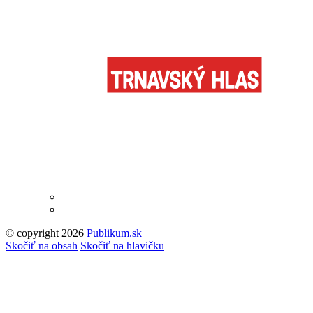
© copyright 2026
Publikum.sk
Tvorba stránok
: Enjoy
Skočiť na obsah
Skočiť na hlavičku