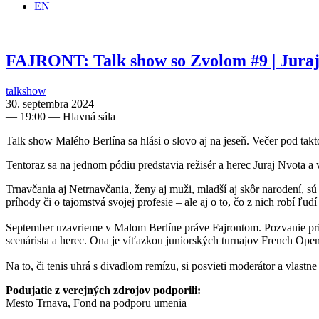
EN
FAJRONT: Talk show so Zvolom #9 | Jura
talkshow
30. septembra 2024
—
19:00
— Hlavná sála
Talk show Malého Berlína sa hlási o slovo aj na jeseň. Večer pod tak
Tentoraz sa na jednom pódiu predstavia režisér a herec Juraj Nvota a
Trnavčania aj Netrnavčania, ženy aj muži, mladší aj skôr narodení, sú
príhody či o tajomstvá svojej profesie – ale aj o to, čo z nich robí ľud
September uzavrieme v Malom Berlíne práve Fajrontom. Pozvanie prija
scenárista a herec. Ona je víťazkou juniorských turnajov French Op
Na to, či tenis uhrá s divadlom remízu, si posvieti moderátor a vlast
Podujatie z verejných zdrojov podporili:
Mesto Trnava, Fond na podporu umenia