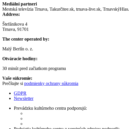
Mediálni partneri
Mestská televízia Trnava, Takurčitee.sk, trnava-live.sk, TrnavskýHlas
Address:
Štefánikova 4
Trnava, 91701
The center operated by:
Malý Berlín o. z.
Otváracie hodiny:
30 minút pred začiatkom programu
Vaše súkromie:
Prečítajte si
podmienky ochrany súkromia
GDPR
Newsletter
Prevádzku kultúrneho centra podporujú:
Podujatia kultúrneho centra z verejných zdrojov podporili: