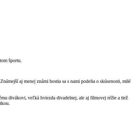
etom športu.
 Známejší aj menej známi hostia sa s nami podelia o skúsenosti, milé
 divákovi, veľká hviezda divadelnej, ale aj filmovej réžie a tiež
tkou.