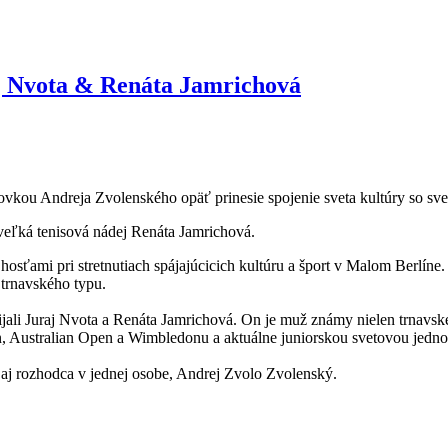
j Nvota & Renáta Jamrichová
tovkou Andreja Zvolenského opäť prinesie spojenie sveta kultúry so sv
 veľká tenisová nádej Renáta Jamrichová.
 hosťami pri stretnutiach spájajúcicich kultúru a šport v Malom Berlíne.
í trnavského typu.
li Juraj Nvota a Renáta Jamrichová. On je muž známy nielen trnavskému
en, Australian Open a Wimbledonu a aktuálne juniorskou svetovou jedno
ne aj rozhodca v jednej osobe, Andrej Zvolo Zvolenský.