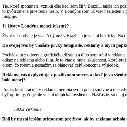
Tie, ktoré spomínate, vznikli ešte keď som žil v Brazílii, takže ich 
to kvôli zmene prostredia nešlo. V Londýne som už viac než jeden a 
funguje.
Je život v Londýne menej šťastný?
Život v Londýne je viac šedý než v Brazílii a je veľmi hektický. Na 
Do svojej tvorby vnášate prvky fotografie, reklamy a iných pop
Pochádzam z odvetvia grafického dizajnu a dlho som robil v reklame
odkaz na reklamu alebo film. Je to viac o mojej skúsenosti, ktorú p
o tom, čo robím a nesnažím sa plánovať celý koncept a výsledok.
Reklama vás ovplyvňuje v pozitívnom smere, aj keď je vo všeob
bolo menej?
Ľudia, ktorí pracujú v reklame, nerobia svoju prácu správne a nieked
byť úprimný, čo je ale veľmi utopická myšlienka. Našťastie, sú tu aj 
Jukka Virkunnen
Boli by mestá lepším priestorom pre život, ak by reklama nebol