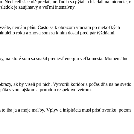
Nechceli síce nič predať, no ľudia sa pýtali a hľadali na internete, o
výsledok je zaujímavý a veľmi intenzívny.
o vzíde, nemám plán. Často sa k obrazom vraciam po niekoľkých
minulého roku a znova som sa k nim dostal pred pár týždňami.
ľby, na ktoré som sa snažil preniesť energiu veľkomesta. Momentálne
brazy, ak by viseli pri nich. Vytvorili koridor a počas dňa na ne svetlo
spätá s vonkajškom a prírodou respektíve vetrom.
to iba ja a moje maľby. Vplyv a inšpirácia musí prísť zvonku, potom