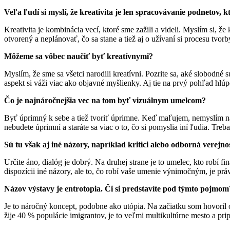
Veľa ľudí si myslí, že kreativita je len spracovávanie podnetov, k
Kreativita je kombinácia vecí, ktoré sme zažili a videli. Myslím si, ž
otvorený a neplánovať, čo sa stane a tiež aj o užívaní si procesu tvor
Môžeme sa vôbec naučiť byť kreatívnymi?
Myslím, že sme sa všetci narodili kreatívni. Pozrite sa, aké slobodné 
aspekt si váži viac ako objavné myšlienky. Aj tie na prvý pohľad hlú
Čo je najnáročnejšia vec na tom byť vizuálnym umelcom?
Byť úprimný k sebe a tiež tvoriť úprimne. Keď maľujem, nemyslím na 
nebudete úprimní a staráte sa viac o to, čo si pomyslia iní ľudia. Treba
Sú tu však aj iné názory, napríklad kritici alebo odborná verejno
Určite áno, dialóg je dobrý. Na druhej strane je to umelec, kto robí fi
dispozícii iné názory, ale to, čo robí vaše umenie výnimočným, je prá
Názov výstavy je entrotopia. Či si predstavíte pod týmto pojmom
Je to náročný koncept, podobne ako utópia. Na začiatku som hovoril
žije 40 % populácie imigrantov, je to veľmi multikultúrne mesto a pri