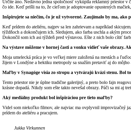
Určite áno. Nedávno jedna spoločnosť vykúpila reklamný priestor v čas
čo ide. Keď prišli na to, že cieľom je adoptovanie opustených mačiek,
Inšpirujete sa niečím, čo je už vytvorené. Zaujímalo by ma, ako 
Keď prídem do ateliéru, najprv sa len zahrievam a napríklad skicuj
týždňoch a dokončujem ich. Sledujem, ako farba uschla a akým proces
Dokončil som ich asi týždeň pred výstavou. Ešte z nich bolo cítiť farb
Na výstave môžeme v hornej časti a vonku vidieť vaše obrazy. 
Moja umelecká práca je vo veľkej miere založená na mestách a ľuďoch
žijem v Londýne a hektiku metropoly sa snažím pretaviť aj do môjho a
Maľby v Synagóge visia zo stropu a vytvárajú kvázi stenu. Bol t
Tento priestor nie je úplne tradične galerijný, a preto bolo fajn reago
krásne dopadá. Nikdy som ešte takto nevešal obrazy. Páči sa mi aj tr
Aký mediálny produkt bol inšpiráciou pre tieto maľby?
Videl som niekoľko filmov, ale najviac ma ovplyvnil improvizačný ja
prídem do ateliéru a pracujem.
Jukka Virkunnen