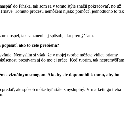
 naspäť do Fínska, tak som sa v tomto štýle snažil pokračovať, no už
ť v Trnave. Tomuto procesu nemôžem nijako pomôcť, jednoducho to tak
 som dospel, tak sa zmenil aj spôsob, ako premýšľam.
popísať, ako to celé prebieha?
yvňuje. Nemyslím si však, že v mojej tvorbe môžete vidieť priamy
 a skúsenosť presúvam aj do mojej práce. Keď tvorím, tak nepremýšľam
lém s vizuálnym smogom. Ako by ste dopomohli k tomu, aby ho
čo predať, ale spôsob môže byť stále zmysluplný. V marketingu treba
u.