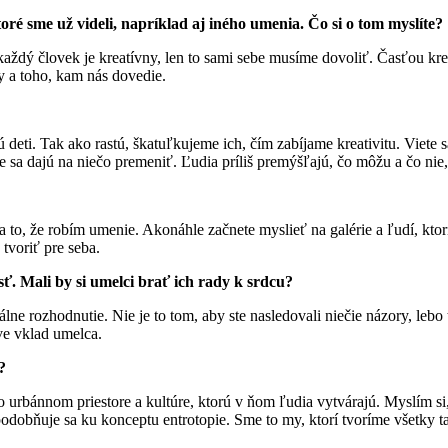
toré sme už videli, napríklad aj iného umenia. Čo si o tom myslíte?
e každý človek je kreatívny, len to sami sebe musíme dovoliť. Časťou kr
by a toho, kam nás dovedie.
sú deti. Tak ako rastú, škatuľkujeme ich, čím zabíjame kreativitu. Viete
pe sa dajú na niečo premeniť. Ľudia príliš premýšľajú, čo môžu a čo nie
to, že robím umenie. Akonáhle začnete myslieť na galérie a ľudí, ktorí
 tvoriť pre seba.
sť. Mali by si umelci brať ich rady k srdcu?
nálne rozhodnutie. Nie je to tom, aby ste nasledovali niečie názory, lebo
ve vklad umelca.
?
 o urbánnom priestore a kultúre, ktorú v ňom ľudia vytvárajú. Myslím 
podobňuje sa ku konceptu entrotopie. Sme to my, ktorí tvoríme všetky t