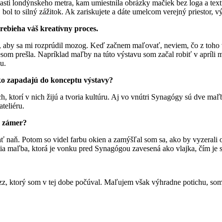
ti londýnskeho metra, kam umiestnila obrázky mačiek bez loga a textu. 
 bol to silný zážitok. Ak zariskujete a dáte umelcom verejný priestor, 
prebieha váš kreatívny proces.
em, aby sa mi rozprúdil mozog. Keď začnem maľovať, neviem, čo z toh
om prešla. Napríklad maľby na túto výstavu som začal robiť v apríli 
u.
Ako zapadajú do konceptu výstavy?
, ktorí v nich žijú a tvoria kultúru. Aj vo vnútri Synagógy sú dve ma
teliéru.
o zámer?
vať naň. Potom so videl farbu okien a zamýšľal som sa, ako by vyzerali o
etia maľba, ktorá je vonku pred Synagógou zavesená ako vlajka, čím je 
zz, ktorý som v tej dobe počúval. Maľujem však výhradne potichu, som 