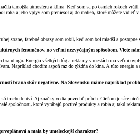
poznačila tamojšia atmosféra a klíma. Keď som sa po ôsmich rokoch vrátil
pol roka a jeho vplyv som preniesol aj do malieb, ktoré môžete vidie
druhej strane, farebné obrazy som robil, keď som bol mladší a postupne
kultúrnych fenoménov, no veľmi nezvyčajným spôsobom. Viete nám 
 a brandingu. Energia všetkých lôg a reklamy v mestách ma veľmi ovpl
režívam. Napríklad chodím aspoň raz do týždňa do kina. A túto energiu
ecnosti braná skôr negatívne. Na Slovensku máme napríklad prob
y sú trochu leniví. Aj značky vedia povedať príbeh. Cieľom je síce nie
malé spoločnosti, ktoré vyrábajú poctivé produkty a robia aj takú reklam
a prvoplánová a mala by umeleckejší charakter?