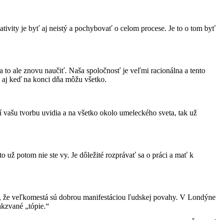
eativity je byť aj neistý a pochybovať o celom procese. Je to o tom byť
 sa to ale znovu naučiť. Naša spoločnosť je veľmi racionálna a tento
, aj keď na konci dňa môžu všetko.
 vašu tvorbu uvidia a na všetko okolo umeleckého sveta, tak už
 to už potom nie ste vy. Je dôležité rozprávať sa o práci a mať k
si, že veľkomestá sú dobrou manifestáciou ľudskej povahy. V Londýne
akzvané „tópie.“