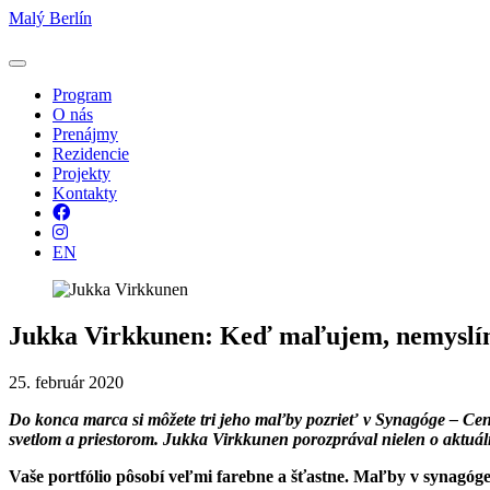
Malý Berlín
Program
O nás
Prenájmy
Rezidencie
Projekty
Kontakty
Facebook
Instagram
EN
Jukka Virkkunen: Keď maľujem, nemyslím
25. február 2020
Do konca marca si môžete tri jeho maľby pozrieť v Synagóge – Cent
svetlom a priestorom. Jukka Virkkunen porozprával nielen o aktuálnej
Vaše portfólio pôsobí veľmi farebne a šťastne. Maľby v synagóge 