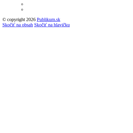
© copyright 2026
Publikum.sk
Tvorba stránok
: Enjoy
Skočiť na obsah
Skočiť na hlavičku