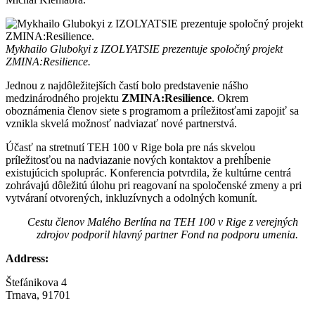
Mykhailo Glubokyi z IZOLYATSIE prezentuje spoločný projekt
ZMINA:Resilience.
Jednou z najdôležitejších častí bolo predstavenie nášho
medzinárodného projektu
ZMINA:Resilience
. Okrem
oboznámenia členov siete s programom a príležitosťami zapojiť sa
vznikla skvelá možnosť nadviazať nové partnerstvá.
Účasť na stretnutí TEH 100 v Rige bola pre nás skvelou
príležitosťou na nadviazanie nových kontaktov a prehĺbenie
existujúcich spoluprác. Konferencia potvrdila, že kultúrne centrá
zohrávajú dôležitú úlohu pri reagovaní na spoločenské zmeny a pri
vytváraní otvorených, inkluzívnych a odolných komunít.
Cestu členov Malého Berlína na TEH 100 v Rige z verejných
zdrojov podporil hlavný partner Fond na podporu umenia.
Address:
Štefánikova 4
Trnava, 91701