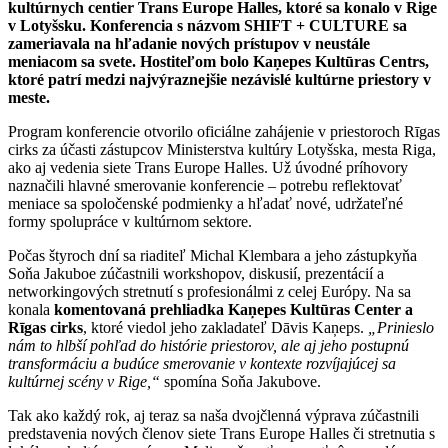
kultúrnych centier Trans Europe Halles, ktoré sa konalo v Rige
v Lotyšsku. Konferencia s názvom SHIFT + CULTURE sa
zameriavala na hľadanie nových prístupov v neustále
meniacom sa svete. Hostiteľom bolo Kaņepes Kultūras Centrs,
ktoré patrí medzi najvýraznejšie nezávislé kultúrne priestory v
meste.
Program konferencie otvorilo oficiálne zahájenie v priestoroch Rīgas
cirks za účasti zástupcov Ministerstva kultúry Lotyšska, mesta Riga,
ako aj vedenia siete Trans Europe Halles. Už úvodné príhovory
naznačili hlavné smerovanie konferencie – potrebu reflektovať
meniace sa spoločenské podmienky a hľadať nové, udržateľné
formy spolupráce v kultúrnom sektore.
Počas štyroch dní sa riaditeľ Michal Klembara a jeho zástupkyňa
Soňa Jakuboe zúčastnili workshopov, diskusií, prezentácií a
networkingových stretnutí s profesionálmi z celej Európy. Na sa
konala
komentovaná prehliadka Kaņepes Kultūras Center a
Rīgas cirks
, ktoré viedol jeho zakladateľ Dāvis Kaņeps.
„Prinieslo
nám to hlbší pohľad do histórie priestorov, ale aj jeho postupnú
transformáciu a budúce smerovanie v kontexte rozvíjajúcej sa
kultúrnej scény v Rige,“
spomína Soňa Jakubove.
Tak ako každý rok, aj teraz sa naša dvojčlenná výprava zúčastnili
predstavenia nových členov siete Trans Europe Halles či stretnutia s