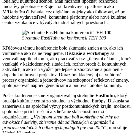
lokálnou kultúrnou scénou. Mali možnosť spoznať rôznorodé
iniciatívy pôsobiace v Rige – od kreatívnych platforiem ako
M/Darbnīca či Fabula, cez digitálne projekty ako follow.art, až po
hudobné vydavateľstvá, komunitné platformy alebo nové kultúrne
centrá vznikajúce v bývalých industriálnych priestoroch.
Stretnutie EastHubu na konferencii TEH 100
Kľúčovou témou konferencie bolo skúmanie zmien a to, ako ich
vnímame a ako na ne reagujeme.
Diskusie a workshopy
sa
venovali napríklad tomu, ako pracovať s tzv. „tichými dátami“, ktoré
vznikajú v každodenných situáciách, rozhovoroch či komunitných
aktivitách, a ako ich využiť pre lepšie rozhodovanie a posilnenie
dopadu kultúrnych projektov. Dôraz bol kladený aj na vnútorné
procesy organizácií a jednotlivcov na schopnosť reflektovať zmeny,
spolupracovať naprieč generáciami a budovať odolné komunity.
Počas konferencie sme zorganizovali aj stretnutie
Easthubu
, ktorý
prepája kultúrne centrá zo strednej a východnej Európy. Diskusia sa
zameriavala na spoločné výzvy postkomunistických krajín, možnosti
spolupráce pri ich riešení a zdieľanie skúseností medzi
organizáciami.
„Výstupom stretnutia boli konkrétne návrhy na
advokačné aktivity, zbieranie dát od členských organizácií a
prípravu spoločných odborných podujatí pre rok 2026“
, upresňuje
Michal Klemabra.