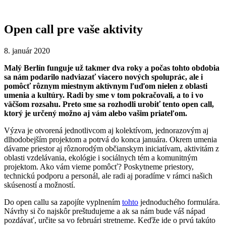
Open call pre vaše aktivity
8. január 2020
Malý Berlín funguje už takmer dva roky a počas tohto obdobia
sa nám podarilo nadviazať viacero nových spoluprác, ale i
pomôcť rôznym miestnym aktívnym ľuďom nielen z oblasti
umenia a kultúry. Radi by sme v tom pokračovali, a to i vo
väčšom rozsahu. Preto sme sa rozhodli urobiť tento open call,
ktorý je určený možno aj vám alebo vašim priateľom.
Výzva je otvorená jednotlivcom aj kolektívom, jednorazovým aj
dlhodobejším projektom a potrvá do konca januára. Okrem umenia
dávame priestor aj rôznorodým občianskym iniciatívam, aktivitám z
oblasti vzdelávania, ekológie i sociálnych tém a komunitným
projektom. Ako vám vieme pomôcť? Poskytneme priestory,
technickú podporu a personál, ale radi aj poradíme v rámci našich
skúseností a možností.
Do open callu sa zapojíte vyplnením
tohto
jednoduchého formulára.
Návrhy si čo najskôr preštudujeme a ak sa nám bude váš nápad
pozdávať, určite sa vo februári stretneme. Keďže ide o prvú takúto