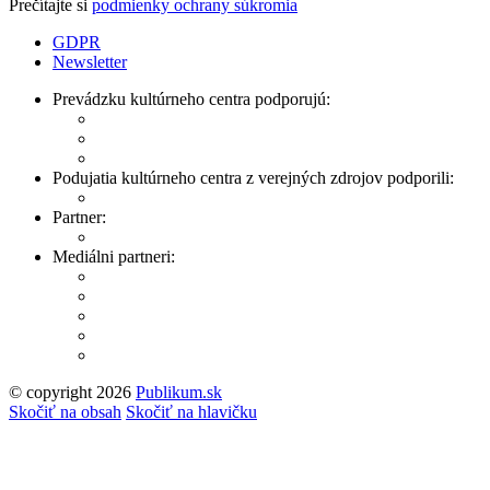
Prečítajte si
podmienky ochrany súkromia
GDPR
Newsletter
Prevádzku kultúrneho centra podporujú:
Podujatia kultúrneho centra z verejných zdrojov podporili:
Partner:
Mediálni partneri:
© copyright 2026
Publikum.sk
Tvorba stránok
: Enjoy
Skočiť na obsah
Skočiť na hlavičku