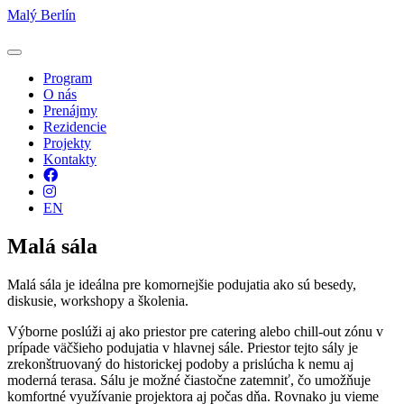
Malý Berlín
Program
O nás
Prenájmy
Rezidencie
Projekty
Kontakty
Facebook
Instagram
EN
Malá sála
Malá sála je ideálna pre komornejšie podujatia ako sú besedy,
diskusie, workshopy a školenia.
Výborne poslúži aj ako priestor pre catering alebo chill-out zónu v
prípade väčšieho podujatia v hlavnej sále. Priestor tejto sály je
zrekonštruovaný do historickej podoby a prislúcha k nemu aj
moderná terasa. Sálu je možné čiastočne zatemniť, čo umožňuje
komfortné využívanie projektora aj počas dňa. Rovnako ju vieme