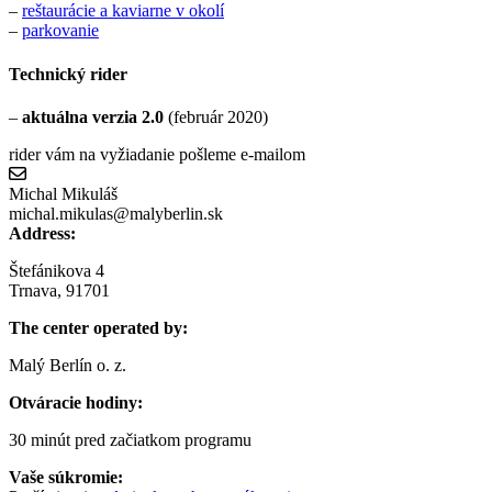
–
reštaurácie a kaviarne v okolí
–
parkovanie
Technický rider
–
aktuálna verzia 2.0
(február 2020)
rider vám na vyžiadanie pošleme e-mailom
Michal Mikuláš
m
i
c
h
a
l
.
m
i
k
u
l
a
s
@
m
a
l
y
b
e
r
l
i
n
.
s
k
michal.mikulas@malyberlin.sk
Address:
Štefánikova 4
Trnava, 91701
The center operated by:
Malý Berlín o. z.
Otváracie hodiny:
30 minút pred začiatkom programu
Vaše súkromie: