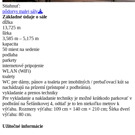
Stiahnuť:
pôdorys malej sály
Základné údaje o sále
dĺžka
13,725 m
šírka
3,585 m – 5,175 m
kapacita
50 miest na sedenie
podlaha
parkety
internetové pripojenie
WLAN (WiFi)
toalety
WC pre dámy, pánov a toaleta pre imobilných / prebaľovací kút sa
nachádzajú na prízemí (prístupné z podbránia).
vykladanie a prenos techniky
Pre vykladanie a nakladanie techniky je možné krátkodo parkovať v
podbrání na Šefánikovej 4, odtiaľ je to len niekoľko metrov k
výťahu. Rozmery výťahu: 109 cm × 140 cm × 210 cm; Šírka dverí
výťahu: 80 cm.
Užitočné informácie