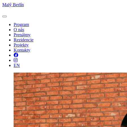
Malý Berlín
Program
O nás
Prenájmy
Rezidencie
Projekty
Kontakty
Facebook
Instagram
EN