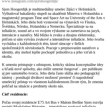
www.instagram.com/sjorshoogerdijk/
Sjors Hoogerdijk je multimediálny umelec žijúci v Helsinkách.
Vyštudoval bakalársky stupeň na akadémii Minerva v Holandsku a
magisterský program Time and Space Art na University of the Arts v
Helsinkách. Jeho diela boli vystavené na výstavách vo Fínsku,
Švédsku, Nórsku, Holandsku a Nemecku. Špecializuje sa na
inštalácie, sound art a vo svojom výskume sa zameriava na jazyk,
interakcie a naratívy. Má blízko k zvuku a dizajnu elektroniky,
pričom si sám vytvára zvukové a interaktívne inštalácie. Jeho tvorba
vychádza z každodenných tém, ktoré rámcuje v širších
spoločenských súvislostiach. Pracuje s prepisovaním naratívov a
identity, aby mohol lepšie pochopiť jednotlivca a jeho vzťah k
okoliu.
K umeniu pristupuje s odstupom, kriticky skúma konceptuálne idey
a hľadá nové spôsoby, ako môže umenie fungovať – pre publikum
aj pre samotného tvorcu. Jeho diela často slúžia ako pedagogický
nástroj – ponúkajú divákovi možnosť preniesť či napodobniť
umelecký prístup vo vlastnom každodennom živote tým, že zmenia
pohľad na situácie a predmety okolo nás.
Cieľ rezidencie:
Počas svojej rezidencie E75 Art Bus v Malom Berlíne Sjors rozvíja
projekt Modulating Histories – interaktívnu zvukovú inštaláciu,