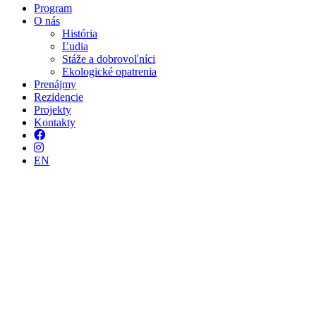
Program
O nás
História
Ľudia
Stáže a dobrovoľníci
Ekologické opatrenia
Prenájmy
Rezidencie
Projekty
Kontakty
Facebook
Instagram
EN