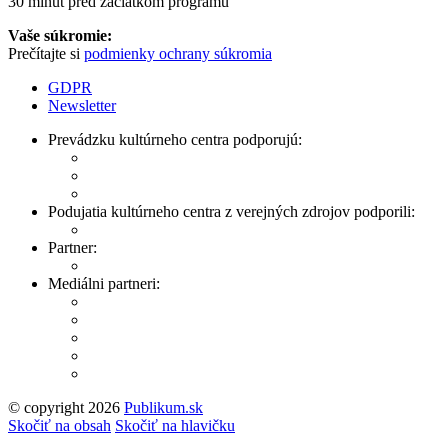
30 minút pred začiatkom programu
Vaše súkromie:
Prečítajte si
podmienky ochrany súkromia
GDPR
Newsletter
Prevádzku kultúrneho centra podporujú:
Podujatia kultúrneho centra z verejných zdrojov podporili:
Partner:
Mediálni partneri:
© copyright 2026
Publikum.sk
Tvorba stránok
: Enjoy
Skočiť na obsah
Skočiť na hlavičku