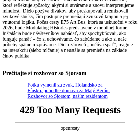
ktorá reflektuje spôsoby, akými si utvárame a znovu interpretujeme
minulosť. Dielo pozýva divákov, aby preskupovali a remixovali
zvukové slučky, čím postupne premieňajú zvukovú krajinu a jej
vnútornú logiku. Počas cesty E75 Art Bus, ktorá sa uskutoční v roku
2026, bude Modulating Histories predstavené v mobilnej forme.
Inštalácia bude návštevníkov nabádať, aby spochybňovali, ako
funguje pamäť – čo si uchovávame, čo zabúdame a ako si naše
príbehy spätne rozprávame. Dielo zároveň „počúva späť“, reaguje
na interakciu (alebo mlčanie) a neustále sa premieňa na základe
činov publika.
Prečítajte si rozhovor so Sjorsom
Fotku vymenil za zvuk, Holandsko za
Fínsko, pohodlie domova za Malý Berlín:
Rozhovor so Sjorsom, naším rezidentom