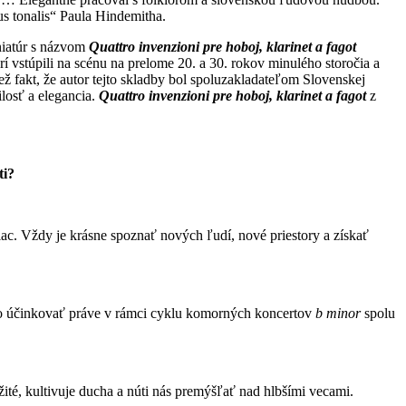
us tonalis“ Paula Hindemitha.
niatúr s názvom
Quattro invenzioni pre hoboj, klarinet a fagot
túpili na scénu na prelome 20. a 30. rokov minulého storočia a
ž fakt, že autor tejto skladby bol spoluzakladateľom Slovenskej
losť a elegancia.
Quattro invenzioni pre hoboj, klarinet a fagot
z
ti?
c. Vždy je krásne spoznať nových ľudí, nové priestory a získať
rio účinkovať práve v rámci cyklu komorných koncertov
b minor
spolu
té, kultivuje ducha a núti nás premýšľať nad hlbšími vecami.