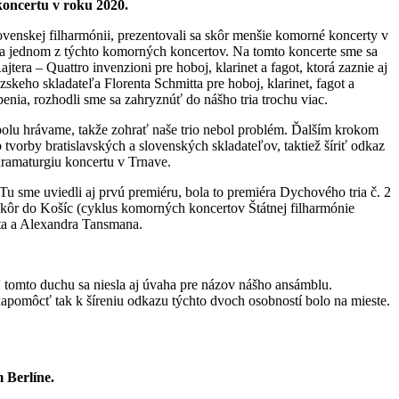
koncertu v roku 2020.
Slovenskej filharmónii, prezentovali sa skôr menšie komorné koncerty v
 na jednom z týchto komorných koncertov. Na tomto koncerte sme sa
jtera – Quattro invenzioni pre hoboj, klarinet a fagot, ktorá zaznie aj
eho skladateľa Florenta Schmitta pre hoboj, klarinet, fagot a
enia, rozhodli sme sa zahryznúť do nášho tria trochu viac.
spolu hrávame, takže zohrať naše trio nebol problém. Ďalším krokom
tvorby bratislavských a slovenských skladateľov, taktiež šíriť odkaz
dramaturgiu koncertu v Trnave.
Tu sme uviedli aj prvú premiéru, bola to premiéra Dychového tria č. 2
skôr do Košíc (cyklus komorných koncertov Štátnej filharmónie
ta a Alexandra Tansmana.
V tomto duchu sa niesla aj úvaha pre názov nášho ansámblu.
 napomôcť tak k šíreniu odkazu týchto dvoch osobností bolo na mieste.
 Berlíne.