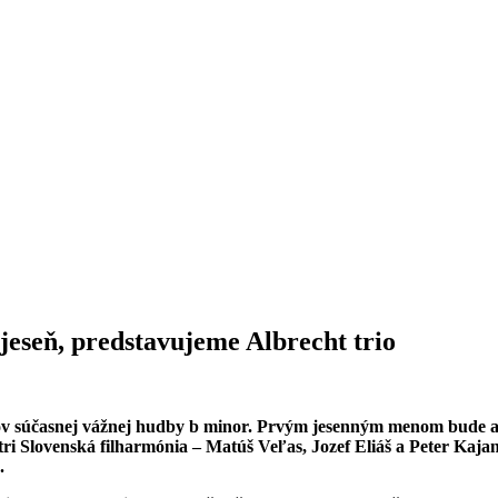
jeseň, predstavujeme Albrecht trio
ov súčasnej vážnej hudby b minor. Prvým jesenným menom bude ans
stri Slovenská filharmónia – Matúš Veľas, Jozef Eliáš a Peter Kaj
.