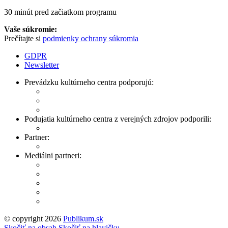
30 minút pred začiatkom programu
Vaše súkromie:
Prečítajte si
podmienky ochrany súkromia
GDPR
Newsletter
Prevádzku kultúrneho centra podporujú:
Podujatia kultúrneho centra z verejných zdrojov podporili:
Partner:
Mediálni partneri:
© copyright 2026
Publikum.sk
Tvorba stránok
: Enjoy
Skočiť na obsah
Skočiť na hlavičku