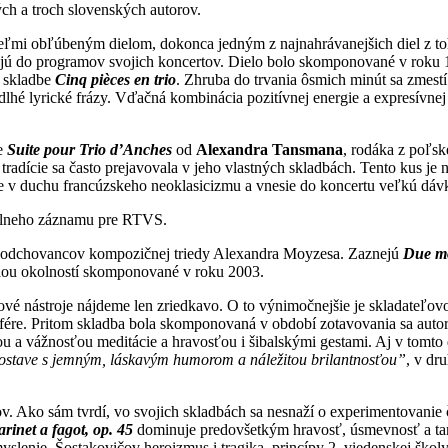
ch a troch slovenských autorov.
eľmi obľúbeným dielom, dokonca jedným z najnahrávanejšich diel z toh
ujú do programov svojich koncertov. Dielo bolo skomponované v roku 19
v skladbe
Cinq pièces en trio
. Zhruba do trvania ôsmich minút sa zmestí p
lhé lyrické frázy. Vďačná kombinácia pozitívnej energie a expresívnej
de
Suite pour Trio d’Anches
od
Alexandra Tansmana
, rodáka z poľs
 tradície sa často prejavovala v jeho vlastných skladbách. Tento kus j
e v duchu francúzskeho neoklasicizmu a vnesie do koncertu veľkú dávk
zuálneho záznamu pre RTVS.
, odchovancov kompozičnej triedy Alexandra Moyzesa. Zaznejú
Due mo
odou okolností skomponované v roku 2003.
vé nástroje nájdeme len zriedkavo. O to výnimočnejšie je skladateľov
fére. Pritom skladba bola skomponovaná v období zotavovania sa autor
u a vážnosťou meditácie a hravosťou i šibalskými gestami. Aj v tomto 
zostave s jemným, láskavým humorom a náležitou brilantnosťou”
, v dr
. Ako sám tvrdí, vo svojich skladbách sa nesnaží o experimentovanie č
rinet a fagot, op. 45
dominuje predovšetkým hravosť, úsmevnosť a tan
slenie, Šostakovičov heroizmus i tragika, princípy 2. viedenskej šk