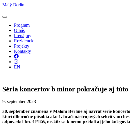
Malý Berlín
Program
O nás
Prenájmy
Rezidencie
Projekty
Kontakty
Facebook
Instagram
EN
Séria koncertov b minor pokračuje aj túto 
9. september 2023
30. september znamená v Malom Berlíne aj návrat série koncert
ktorí dlhoročne pôsobia ako 1. hráči nástrojových sekcií v orche
odpovedal Jozef Eliáš, neskôr sa k nemu pridali aj jeho kolegovia