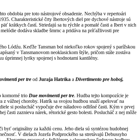
to obdobia pre toto nástrojové obsadenie. Nechýba v repertoári
35. Charakteristické črty Ibertových diel pre dychové nástroje sú
äť krátkych častí. Striedajú sa tu rýchle a pomalé časti a Ibert v nich
 melódie dodáva skladbe šmrnc a pridáva na príťažlivosti pre
kého Lódźu. Keďže Tansman bol niekoľko rokov spojený s parížskou
e napísaný v Tansmanovom neoklasickom štýle, pričom stále zostáva
u úprimnej lyriky spojenej s hodnotami kantilény.
vimenti per tre
od
Juraja Hatríka
a
Divertimento pre hoboj,
o komorné trio
Due movimenti per tre
. Hudba tejto kompozície je
a z vážnej choroby. Hatrík sa svojou hudbou snaží apelovať na
diele si poslucháč vypočuje dve náladovo odlišné časti. Kým v prvej
uhej časti zaznieva nárek, rétorické gesto bolesti. Poslucháč z nej môže
i byť originálny za každú cenu. Jeho diela sú syntézou hudobnej
ečnosť. V dielach Jozefa Podprockého sa stretávajú Debussyho
oly… Elegantne pracoval s folklórom a slovenskou ľudovou hudbou.