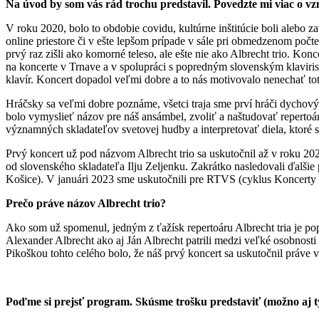
Na úvod by som vás rád trochu predstavil. Povedzte mi viac o v
V roku 2020, bolo to obdobie covidu, kultúrne inštitúcie boli alebo z
online priestore či v ešte lepšom prípade v sále pri obmedzenom poč
prvý raz zišli ako komorné teleso, ale ešte nie ako Albrecht trio. Konc
na koncerte v Trnave a v spolupráci s popredným slovenským klaviris
klavír. Koncert dopadol veľmi dobre a to nás motivovalo nenechať tot
Hráčsky sa veľmi dobre poznáme, všetci traja sme prví hráči dychový
bolo vymyslieť názov pre náš ansámbel, zvoliť a naštudovať repertoár.
významných skladateľov svetovej hudby a interpretovať diela, ktoré s
Prvý koncert už pod názvom Albrecht trio sa uskutočnil až v roku 202
od slovenského skladateľa Ilju Zeljenku. Zakrátko nasledovali ďalši
Košice). V januári 2023 sme uskutočnili pre RTVS (cyklus Koncerty
Prečo práve názov Albrecht trio?
Ako som už spomenul, jedným z ťažísk repertoáru Albrecht tria je pop
Alexander Albrecht ako aj Ján Albrecht patrili medzi veľké osobnosti 
Pikoškou tohto celého bolo, že náš prvý koncert sa uskutočnil práve
Poďme si prejsť program. Skúsme trošku predstaviť (možno aj t