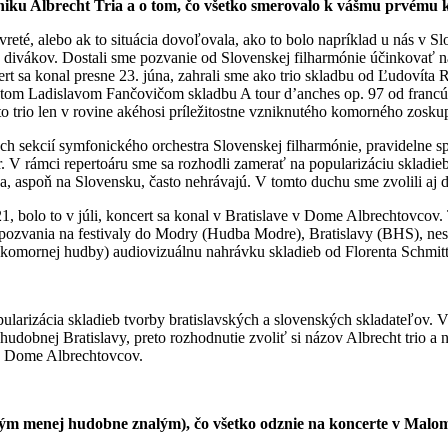
zniku Albrecht Tria a o tom, čo všetko smerovalo k vášmu prvému 
avreté, alebo ak to situácia dovoľovala, ako to bolo napríklad u nás v 
te divákov. Dostali sme pozvanie od Slovenskej filharmónie účinkovať
ert sa konal presne 23. júna, zahrali sme ako trio skladbu od Ľudovíta Ra
tom Ladislavom Fančovičom skladbu A tour d’anches op. 97 od francúzsk
o trio len v rovine akéhosi príležitostne vzniknutého komorného zoskup
ch sekcií symfonického orchestra Slovenskej filharmónie, pravidelne 
 V rámci repertoáru sme sa rozhodli zamerať na popularizáciu skladieb 
a, aspoň na Slovensku, často nehrávajú. V tomto duchu sme zvolili aj 
1, bolo to v júli, koncert sa konal v Bratislave v Dome Albrechtovcov. 
e pozvania na festivaly do Modry (Hudba Modre), Bratislavy (BHS), ne
 komornej hudby) audiovizuálnu nahrávku skladieb od Florenta Schmit
ularizácia skladieb tvorby bratislavských a slovenských skladateľov. 
hudobnej Bratislavy, preto rozhodnutie zvoliť si názov Albrecht trio a
 v Dome Albrechtovcov.
ým menej hudobne znalým), čo všetko odznie na koncerte v Malom