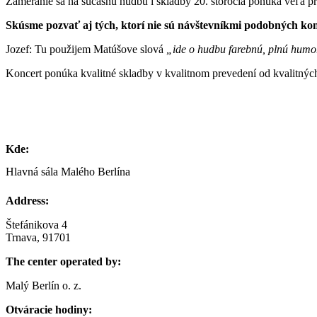
Zameranie sa na súčasnú hudbu i skladby 20. storočia ponúka veľa pri
Skúsme pozvať aj tých, ktorí nie sú návštevníkmi podobných kon
Jozef: Tu použijem Matúšove slová
„ide o hudbu farebnú, plnú humor
Koncert ponúka kvalitné skladby v kvalitnom prevedení od kvalitnýc
Kde:
Hlavná sála Malého Berlína
Address:
Štefánikova 4
Trnava, 91701
The center operated by:
Malý Berlín o. z.
Otváracie hodiny: