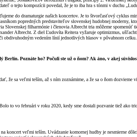
ateľ o tejto kompozícii povedal, že je to iba hra s tónmi v duchu „Lud
aďujeme do dramaturgie našich koncertov. Je to štvorčasťový cyklus mi
om popredných predstaviteľov slovenskej hudobnej moderny, ktorí vs
ia Slovenskej filharmónie i členovia Albrecht tria môžeme spomenúť tie
xander Albrecht. Z diel Ľudovíta Reitera vyžaruje optimizmus, ušľachti
 či obdivuhodným vedením línií jednotlivých hlasov v pôvabnom celku.
 Berlín. Poznáte ho? Počuli ste už o ňom? Ak áno, v akej súvislos
, že sa veľmi teším, až s ním zoznámime, a že sa o ňom dozvieme via
lo to vo februári v roku 2020, kedy sme dostali pozvanie tiež ako t
na koncert veľmi teším. Uvádzanie komornej hudby je nesmierne dôleži