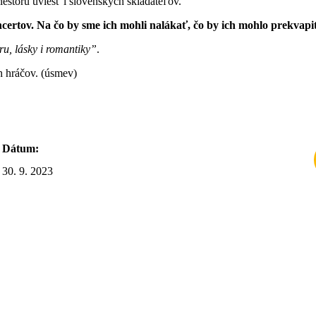
estoru uviesť i slovenských skladateľov.”
certov. Na čo by sme ich mohli nalákať, čo by ich mohlo prekvapi
u, lásky i romantiky”
.
h hráčov. (úsmev)
Dátum:
30. 9. 2023