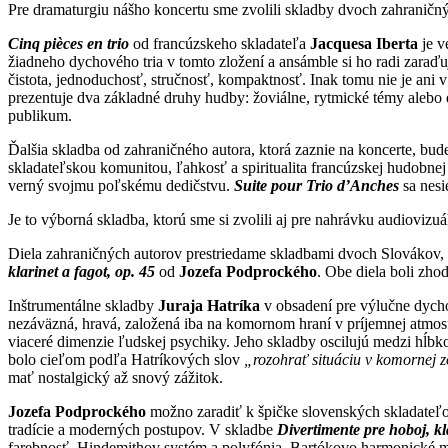
Pre dramaturgiu nášho koncertu sme zvolili skladby dvoch zahraničný
Cinq pièces en trio
od francúzskeho skladateľa
Jacquesa Iberta
je v
žiadneho dychového tria v tomto zložení a ansámble si ho radi zaraď
čistota, jednoduchosť, stručnosť, kompaktnosť. Inak tomu nie je ani 
prezentuje dva základné druhy hudby: žoviálne, rytmické témy alebo d
publikum.
Ďalšia skladba od zahraničného autora, ktorá zaznie na koncerte, bu
skladateľskou komunitou, ľahkosť a spiritualita francúzskej hudobnej
verný svojmu poľskému dedičstvu.
Suite pour Trio d’Anches
sa nesi
Je to výborná skladba, ktorú sme si zvolili aj pre nahrávku audiovi
Diela zahraničných autorov prestriedame skladbami dvoch Slovákov
klarinet a fagot, op. 45
od
Jozefa Podprockého
. Obe diela boli zh
Inštrumentálne skladby
Juraja Hatríka
v obsadení pre výlučne dycho
nezáväzná, hravá, založená iba na komornom hraní v príjemnej atmos
viaceré dimenzie ľudskej psychiky. Jeho skladby oscilujú medzi hĺbko
bolo cieľom podľa Hatríkových slov
„rozohrať situáciu v komornej 
mať nostalgický až snový zážitok.
Jozefa Podprockého
možno zaradiť k špičke slovenských skladateľov
tradície a moderných postupov. V skladbe
Divertimente pre hoboj, kla
farebnosť, Hindemithov systém a polyfónia, Bartókovo harmonické my