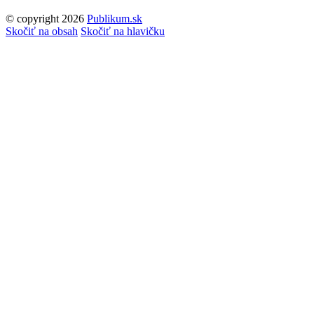
© copyright 2026
Publikum.sk
Tvorba stránok
: Enjoy
Skočiť na obsah
Skočiť na hlavičku