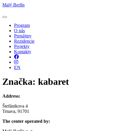
Malý Berlín
Program
O nás
Prenájmy
Rezidencie
Projekty
Kontakty
Facebook
Instagram
EN
Značka:
kabaret
Address:
Štefánikova 4
Trnava, 91701
The center operated by: