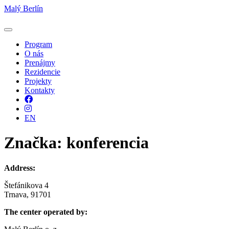
Malý Berlín
Program
O nás
Prenájmy
Rezidencie
Projekty
Kontakty
Facebook
Instagram
EN
Značka:
konferencia
Address:
Štefánikova 4
Trnava, 91701
The center operated by: