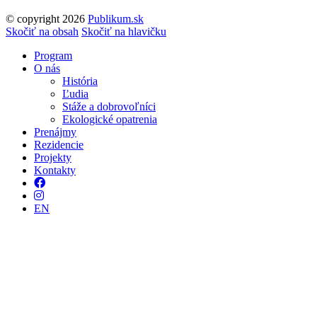
© copyright 2026
Publikum.sk
Tvorba stránok
: Enjoy
Skočiť na obsah
Skočiť na hlavičku
Program
O nás
História
Ľudia
Stáže a dobrovoľníci
Ekologické opatrenia
Prenájmy
Rezidencie
Projekty
Kontakty
Facebook
Instagram
EN