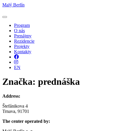
Malý Berlín
Program
O nás
Prenájmy
Rezidencie
Projekty
Kontakty
Facebook
Instagram
EN
Značka:
prednáška
Address:
Štefánikova 4
Trnava, 91701
The center operated by: