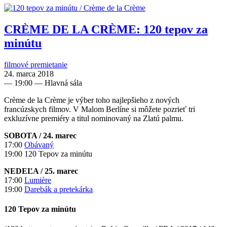
CRÈME DE LA CRÈME: 120 tepov za
minútu
filmové premietanie
24. marca 2018
—
19:00
— Hlavná sála
Crème de la Crème je výber toho najlepšieho z nových
francúzskych filmov. V Malom Berlíne si môžete pozrieť tri
exkluzívne premiéry a titul nominovaný na Zlatú palmu.
SOBOTA / 24. marec
17:00
Obávaný
19:00 120 Tepov za minútu
NEDEĽA / 25. marec
17:00
Lumière
19:00
Darebák a pretekárka
120 Tepov za minútu