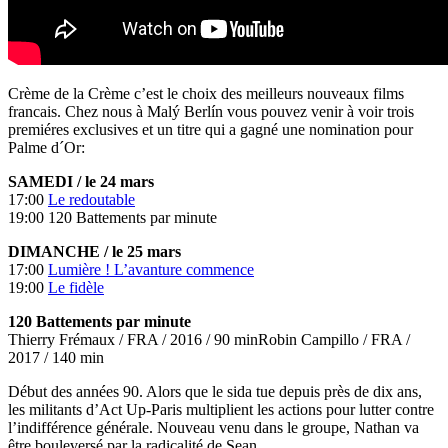
Crème de la Crème c’est le choix des meilleurs nouveaux films
francais. Chez nous à Malý Berlín vous pouvez venir à voir trois
premiéres exclusives et un titre qui a gagné une nomination pour
Palme d´Or:
SAMEDI / le 24 mars
17:00
Le redoutable
19:00 120 Battements par minute
DIMANCHE / le 25 mars
17:00
Lumière ! L’avanture commence
19:00
Le fidèle
120 Battements par minute
Thierry Frémaux / FRA / 2016 / 90 minRobin Campillo / FRA /
2017 / 140 min
Début des années 90. Alors que le sida tue depuis près de dix ans,
les militants d’Act Up-Paris multiplient les actions pour lutter contre
l’indifférence générale. Nouveau venu dans le groupe, Nathan va
être bouleversé par la radicalité de Sean.