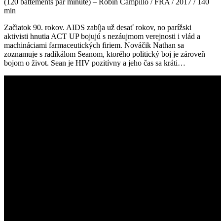
(120 battements par minute) – Robin Campillo / FRA / 2017 / 140
min
Začiatok 90. rokov. AIDS zabíja už desať rokov, no parížski
aktivisti hnutia ACT UP bojujú s nezáujmom verejnosti i vlád a
machináciami farmaceutických firiem. Nováčik Nathan sa
zoznamuje s radikálom Seanom, ktorého politický boj je zároveň
bojom o život. Sean je HIV pozitívny a jeho čas sa kráti…