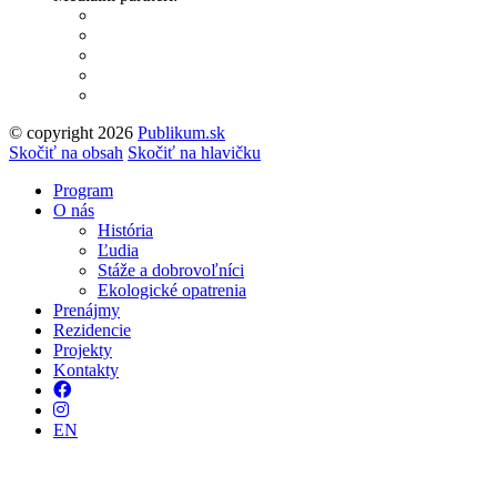
© copyright 2026
Publikum.sk
Tvorba stránok
: Enjoy
Skočiť na obsah
Skočiť na hlavičku
Program
O nás
História
Ľudia
Stáže a dobrovoľníci
Ekologické opatrenia
Prenájmy
Rezidencie
Projekty
Kontakty
Facebook
Instagram
EN