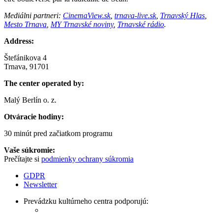
Mediálni partneri:
CinemaView.sk
,
trnava-live.sk
,
Trnavský Hlas
,
Mesto Trnava
,
MY Trnavské noviny
,
Trnavské rádio
.
Address:
Štefánikova 4
Trnava, 91701
The center operated by:
Malý Berlín o. z.
Otváracie hodiny:
30 minút pred začiatkom programu
Vaše súkromie:
Prečítajte si
podmienky ochrany súkromia
GDPR
Newsletter
Prevádzku kultúrneho centra podporujú: