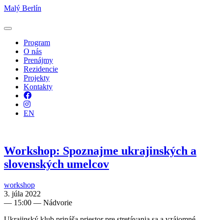
Malý Berlín
Program
O nás
Prenájmy
Rezidencie
Projekty
Kontakty
Facebook
Instagram
EN
Workshop: Spoznajme ukrajinských a
slovenských umelcov
workshop
3. júla 2022
—
15:00
— Nádvorie
Ukrajinský klub prináša priestor pre stretávania sa a vzájomné