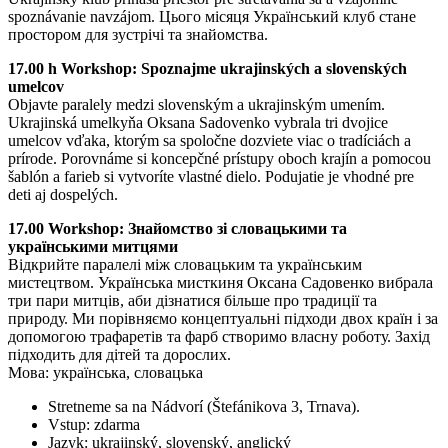
spoznávanie navzájom. Цього місяця Український клуб стане
простором для зустрічі та знайомства.
17.00 h Workshop: Spoznajme ukrajinských a slovenských
umelcov
Objavte paralely medzi slovenským a ukrajinským umením.
Ukrajinská umelkyňa Oksana Sadovenko vybrala tri dvojice
umelcov vďaka, ktorým sa spoločne dozviete viac o tradíciách a
prírode. Porovnáme si koncepčné prístupy oboch krajín a pomocou
šablón a farieb si vytvoríte vlastné dielo. Podujatie je vhodné pre
deti aj dospelých.
17.00 Workshop: Знайомство зі словацькими та
українськими митцями
Відкрийте паралелі між словацьким та українським
мистецтвом. Українська мисткиня Оксана Садовенко вибрала
три пари митців, аби дізнатися більше про традиції та
природу. Ми порівняємо концептуальні підходи двох країн і за
допомогою трафаретів та фарб створимо власну роботу. Захід
підходить для дітей та дорослих.
Мова: українська, словацька
Stretneme sa na Nádvorí (Štefánikova 3, Trnava).
Vstup: zdarma
Jazyk: ukrajinský, slovenský, anglický