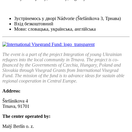
Зустрінемось у дворі Nádvorie (Štefánikova 3, Трнава)
Вхід безкоштовний
Мови: словацька, українська, англійська
The event is a part of the project Integration of young Ukrainian
refugees into the local community in Trnava.
The project is co-
financed by the Governments of Czechia, Hungary, Poland and
Slovakia through Visegrad Grants from International Visegrad
Fund. The mission of the fund is to advance ideas for sustain able
regional cooperation in Central Europe.
Address:
Štefánikova 4
Trnava, 91701
The center operated by:
Malý Berlín o. z.