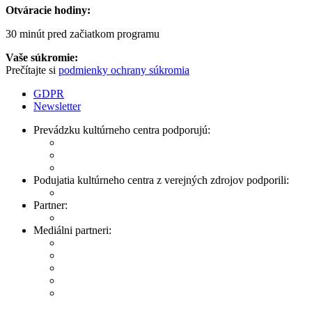
Otváracie hodiny:
30 minút pred začiatkom programu
Vaše súkromie:
Prečítajte si
podmienky ochrany súkromia
GDPR
Newsletter
Prevádzku kultúrneho centra podporujú:
Podujatia kultúrneho centra z verejných zdrojov podporili:
Partner:
Mediálni partneri: