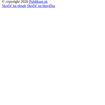
© copyright 2026
Publikum.sk
Tvorba stránok
: Enjoy
Skočiť na obsah
Skočiť na hlavičku