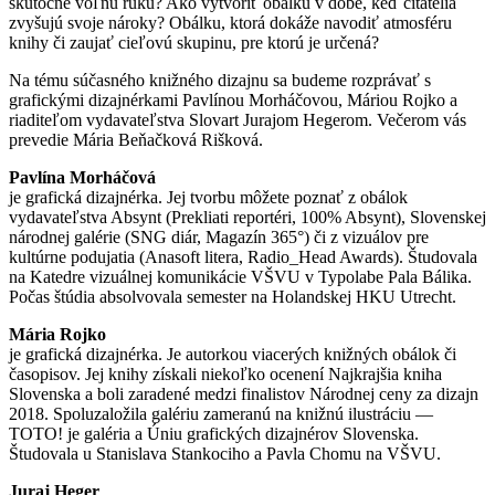
skutočne voľnú ruku? Ako vytvoriť obálku v dobe, keď čitatelia
zvyšujú svoje nároky? Obálku, ktorá dokáže navodiť atmosféru
knihy či zaujať cieľovú skupinu, pre ktorú je určená?
Na tému súčasného knižného dizajnu sa budeme rozprávať s
grafickými dizajnérkami Pavlínou Morháčovou, Máriou Rojko a
riaditeľom vydavateľstva Slovart Jurajom Hegerom. Večerom vás
prevedie Mária Beňačková Rišková.
Pavlína Morháčová
je grafická dizajnérka. Jej tvorbu môžete poznať z obálok
vydavateľstva Absynt (Prekliati reportéri, 100% Absynt), Slovenskej
národnej galérie (SNG diár, Magazín 365°) či z vizuálov pre
kultúrne podujatia (Anasoft litera, Radio_Head Awards). Študovala
na Katedre vizuálnej komunikácie VŠVU v Typolabe Pala Bálika.
Počas štúdia absolvovala semester na Holandskej HKU Utrecht.
Mária Rojko
je grafická dizajnérka. Je autorkou viacerých knižných obálok či
časopisov. Jej knihy získali niekoľko ocenení Najkrajšia kniha
Slovenska a boli zaradené medzi finalistov Národnej ceny za dizajn
2018. Spoluzaložila galériu zameranú na knižnú ilustráciu —
TOTO! je galéria a Úniu grafických dizajnérov Slovenska.
Študovala u Stanislava Stankociho a Pavla Chomu na VŠVU.
Juraj Heger