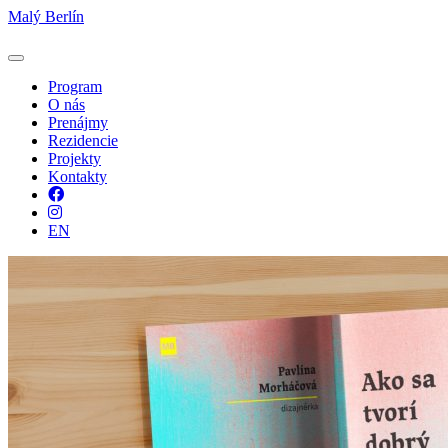
Malý Berlín
Program
O nás
Prenájmy
Rezidencie
Projekty
Kontakty
Facebook
Instagram
EN