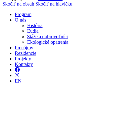
Tvorba stránok
: Enjoy
Skočiť na obsah
Skočiť na hlavičku
Program
O nás
História
Ľudia
Stáže a dobrovoľníci
Ekologické opatrenia
Prenájmy
Rezidencie
Projekty
Kontakty
Facebook
Instagram
EN