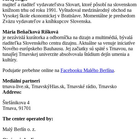
majiteľ a riaditeľ vydavateľstva Slovart, ktoré pôsobí na slovenskom
knižnom trhu od roku 1991. Vyštudoval medzinárodný obchod na
Vysokej škole ekonomickej v Bratislave. Momentálne je predsedom
Zväzu vydavateľov a kníhkupcov Slovenska.
Mária Beňačková Rišková
je nezávislá kurátorka a odborníčka na dizajn a multimédiá, bývalá
riaditeľka Slovenského centra dizajnu. Aktuálne sa venuje iniciatíve
Nového európskeho Bauhausu. Jej začiatky sú späté s Trnavou, na
tunajšej Trnavskej univerzite absolvovala štúdium dejín umenia a
kultúry.
Podujatie prebehne online na
Facebooku Malého Berlína
.
Mediálni partneri
trnava-live.sk, TrnavskýHlas.sk, Trnavské rádio, Trnavsko
Address:
Štefánikova 4
Trnava, 91701
The center operated by:
Malý Berlín o. z.