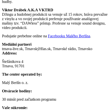
hudby.
Viktor Drábek A.K.A VKTRD
DJingu a hudobnej produkcii sa venuje už 15 rokov, hráva prevažne
z vinylu a vo svojej produkcii preferuje používanie analógovej
mašiny tzv. “DAWless” prístup. Profesne sa venuje sound designu,
video produkcii.
Podujatie prebehne online na
Facebooku Malého Berlína
.
Mediálni partneri
trnava-live.sk, TrnavskýHlas.sk, Trnavské rádio, Trnavsko
Address:
Štefánikova 4
Trnava, 91701
The center operated by:
Malý Berlín o. z.
Otváracie hodiny:
30 minút pred začiatkom programu
Vaše súkromie: