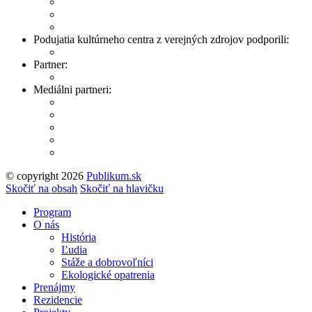
Podujatia kultúrneho centra z verejných zdrojov podporili:
Partner:
Mediálni partneri:
© copyright 2026
Publikum.sk
Tvorba stránok
: Enjoy
Skočiť na obsah
Skočiť na hlavičku
Program
O nás
História
Ľudia
Stáže a dobrovoľníci
Ekologické opatrenia
Prenájmy
Rezidencie