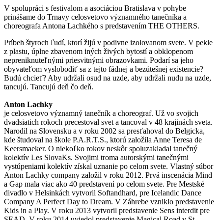
V spolupráci s festivalom a asociáciou Bratislava v pohybe
prinášame do Trnavy celosvetovo významného tanečníka a
choreografa Antona Lachkého s predstavením THE OTHERS.
Príbeh štyroch ľudí, ktorí žijú v podivne izolovanom svete. V pekle
z plastu, úplne zbavenom iných živých bytostí a obklopenom
nepreniknuteľnými priesvitnými obrazovkami. Podarí sa jeho
obyvateľom vyslobodiť sa z tejto fádnej a bezútešnej existencie?
Budú chcieť? Aby udržali osud na uzde, aby udržali nudu na uzde,
tancujú. Tancujú deň čo deň.
Anton Lachky
je celosvetovo významný tanečník a choreograf. Už vo svojich
dvadsiatich rokoch precestoval svet a tancoval v 48 krajinách sveta.
Narodil na Slovensku a v roku 2002 sa presťahoval do Belgicka,
kde študoval na škole P.A.R.T.S., ktorú založila Anne Teresa de
Keersmaeker. O niekoľko rokov neskôr spoluzakladal tanečný
kolektív Les SlovaKs. Svojimi troma autorskými tanečnými
vystúpeniami kolektív získal uznanie po celom svete. Vlastný súbor
Anton Lachky company založil v roku 2012. Prvá inscenácia Mind
a Gap mala viac ako 40 predstavení po celom svete. Pre Mestské
divadlo v Helsinkách vytvoril Softandhard, pre Icelandic Dance
Company A Perfect Day to Dream. V Záhrebe vzniklo predstavenie
Kids in a Play. V roku 2013 vytvoril predstavenie Sens interdit pre
SEAD. V roku 2014 uviedol predstavenie Magical Road v St.