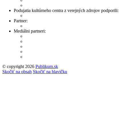
Podujatia kultúrneho centra z verejných zdrojov podporili:
Partner:
Mediálni partneri:
© copyright 2026
Publikum.sk
Tvorba stránok
: Enjoy
Skočiť na obsah
Skočiť na hlavičku