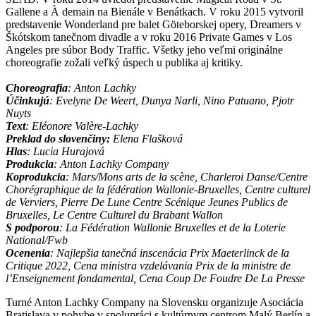
Gallene a À demain na Bienále v Benátkach. V roku 2015 vytvoril
predstavenie Wonderland pre balet Göteborskej opery, Dreamers v
Škótskom tanečnom divadle a v roku 2016 Private Games v Los
Angeles pre súbor Body Traffic. Všetky jeho veľmi originálne
choreografie zožali veľký úspech u publika aj kritiky.
Choreografia
: Anton Lachky
Účinkujú
: Evelyne De Weert, Dunya Narli, Nino Patuano, Pjotr
Nuyts
Text
: Eléonore Valère-Lachky
Preklad do slovenčiny:
Elena Flašková
Hlas
: Lucia Hurajová
Produkcia
: Anton Lachky Company
Koprodukcia
: Mars/Mons arts de la scène, Charleroi Danse/Centre
Chorégraphique de la fédération Wallonie-Bruxelles, Centre culturel
de Verviers, Pierre De Lune Centre Scénique Jeunes Publics de
Bruxelles, Le Centre Culturel du Brabant Wallon
S podporou
: La Fédération Wallonie Bruxelles et de la Loterie
National/Fwb
Ocenenia
: Najlepšia tanečná inscenácia Prix Maeterlinck de la
Critique 2022, Cena ministra vzdelávania Prix de la ministre de
l’Enseignement fondamental, Cena Coup De Foudre De La Presse
Turné Anton Lachky Company na Slovensku organizuje Asociácia
Bratislava v pohybe v spolupráci s kultúrnym centrom Malý Berlín a