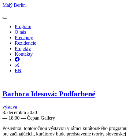
Malý Berlín
Program
O nás
Prenájmy
Rezidencie
Projekty
Kontakty
Facebook
Instagram
EN
Barbora Idesová: Podfarbené
výstava
8. decembra 2020
—
18:00
— Čepan Gallery
Poslednou tohtoročnou výstavou v rámci kurátorského programu
pre začínajúcich, kurátorov bude predstavenie tvorby slovenskej