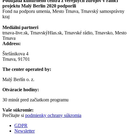
Podujatia kultúrneho centra z verejných zdrojov v rámci
projektu Malý Berlín 2020 podporili
Fond na podporu umenia, Mesto Trnava, Trnavský samosprávny
kraj
Mediálni partneri
trnava-live.sk, TrnavskýHlas.sk, Trnavské rádio, Trnavsko, Mesto
Trnava
Address:
Štefánikova 4
Trnava, 91701
The center operated by:
Malý Berlín o. z.
Otváracie hodiny:
30 minút pred začiatkom programu
Vaše súkromie:
Prečítajte si
podmienky ochrany súkromia
GDPR
Newsletter