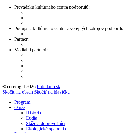
Prevádzku kultúrneho centra podporujú:
Podujatia kultúrneho centra z verejných zdrojov podporili:
Partner:
Mediálni partneri:
© copyright 2026
Publikum.sk
Tvorba stránok
: Enjoy
Skočiť na obsah
Skočiť na hlavičku
Program
O nás
História
Ľudia
Stáže a dobrovoľníci
Ekologické opatrenia