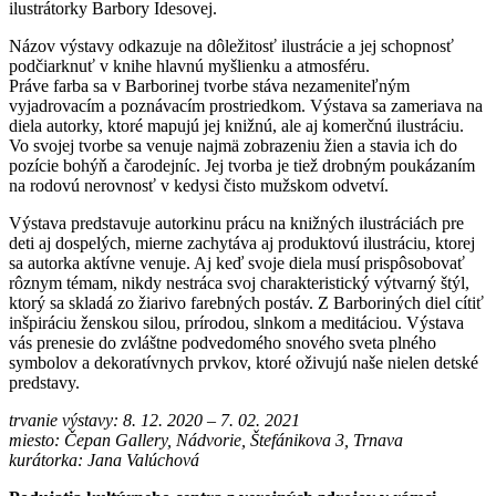
ilustrátorky Barbory Idesovej.
Názov výstavy odkazuje na dôležitosť ilustrácie a jej schopnosť
podčiarknuť v knihe hlavnú myšlienku a atmosféru.
Práve farba sa v Barborinej tvorbe stáva nezameniteľným
vyjadrovacím a poznávacím prostriedkom. Výstava sa zameriava na
diela autorky, ktoré mapujú jej knižnú, ale aj komerčnú ilustráciu.
Vo svojej tvorbe sa venuje najmä zobrazeniu žien a stavia ich do
pozície bohýň a čarodejníc. Jej tvorba je tiež drobným poukázaním
na rodovú nerovnosť v kedysi čisto mužskom odvetví.
Výstava predstavuje autorkinu prácu na knižných ilustráciách pre
deti aj dospelých, mierne zachytáva aj produktovú ilustráciu, ktorej
sa autorka aktívne venuje. Aj keď svoje diela musí prispôsobovať
rôznym témam, nikdy nestráca svoj charakteristický výtvarný štýl,
ktorý sa skladá zo žiarivo farebných postáv. Z Barboriných diel cítiť
inšpiráciu ženskou silou, prírodou, slnkom a meditáciou. Výstava
vás prenesie do zvláštne podvedomého snového sveta plného
symbolov a dekoratívnych prvkov, ktoré oživujú naše nielen detské
predstavy.
trvanie výstavy: 8. 12. 2020 – 7. 02. 2021
miesto: Čepan Gallery, Nádvorie, Štefánikova 3, Trnava
kurátorka: Jana Valúchová