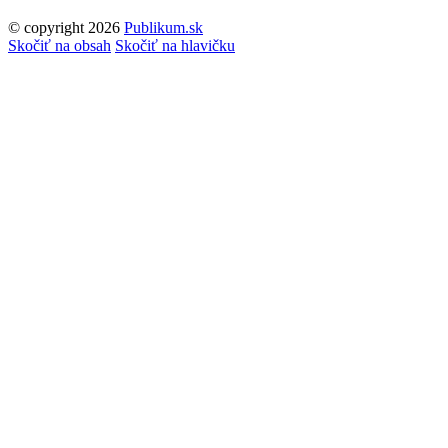
© copyright 2026
Publikum.sk
Tvorba stránok
: Enjoy
Skočiť na obsah
Skočiť na hlavičku