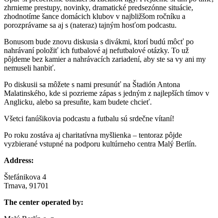
zhrnieme prestupy, novinky, dramatické predsezónne situácie,
zhodnotíme šance domácich klubov v najbližšom ročníku a
porozprávame sa aj s (nateraz) tajným hosťom podcastu.
Bonusom bude znovu diskusia s divákmi, ktorí budú môcť po
nahrávaní položiť ich futbalové aj nefutbalové otázky. To už
pôjdeme bez kamier a nahrávacích zariadení, aby ste sa vy ani my
nemuseli hanbiť.
Po diskusii sa môžete s nami presunúť na Štadión Antona
Malatinského, kde si pozrieme zápas s jedným z najlepších tímov v
Anglicku, alebo sa presuňte, kam budete chcieť.
Všetci fanúšikovia podcastu a futbalu sú srdečne vítaní!
Po roku zostáva aj charitatívna myšlienka – tentoraz pôjde
vyzbierané vstupné na podporu kultúrneho centra Malý Berlín.
Address:
Štefánikova 4
Trnava, 91701
The center operated by: