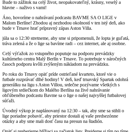
Bude to zážitok na celý život, neopakovateľný, krásny, veselý a
hlavne – naživo s vami!
Áno, hovoríme o nahrávaní podcastu BAVME SA O LIGE v
Malom Berlíne! Zhodou aj nezhodou okolností v ten istý deň, ako
bude v Trnave hrať prípravný zápas Aston Villa.
júla sa o 12:30 stretneme, aby sme si pripomenuli, že lopta je guľatá,
tráva zelená a že o lige sa bavíme radi – cez internet, ale aj osobne.
Celý výťažok zo vstupného poputuje na podporu prevádzky
kultúrneho centra Malý Berlín v Trnave. To potrebuje v náročných
časoch podporu kvôli zvýšeným nákladom na prevádzku.
Po roku do Trnavy opäť príde ostrieľané kvarteto, ktoré vie o
futbale rozprávať dlhé hodiny! V deň, keď trnavský Spartak odohrá
generálku na ligu s Aston Villou, srdečne pozývame všetkých s
ligovým srdiečkom do Malého Berlína na živé nahrávanie
obľúbeného podcastu Bavme sa o lige o našej najvyššej futbalovej
súťaži.
Úvodný výkop je naplánovaný na 12:30 – tak, aby sme sa stihli o
lige poriadne pobaviť, aby priestor dostali aj vaše predsezónne
otázky a aby sme mali dosť času na presun na štadión.
Opäť si preberieme blížiaci sa začiatok ligy. Prejdeme si tím po tíme,