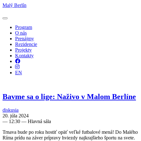
Malý Berlín
Program
O nás
Prenájmy
Rezidencie
Projekty
Kontakty
Facebook
Instagram
EN
Bavme sa o lige: Naživo v Malom Berlíne
diskusia
20. júla 2024
—
12:30
— Hlavná sála
Trnava bude po roku hostiť opäť veľké futbalové mená! Do Malého
Ríma prídu na záver prípravy hviezdy najkrajšieho športu na svete.