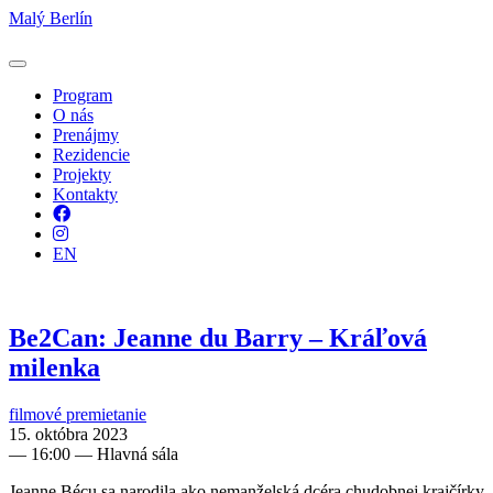
Malý Berlín
Program
O nás
Prenájmy
Rezidencie
Projekty
Kontakty
Facebook
Instagram
EN
Be2Can: Jeanne du Barry – Kráľová
milenka
filmové premietanie
15. októbra 2023
—
16:00
— Hlavná sála
Jeanne Bécu sa narodila ako nemanželská dcéra chudobnej krajčírky