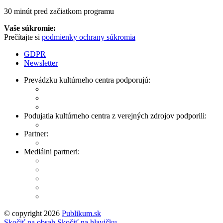
30 minút pred začiatkom programu
Vaše súkromie:
Prečítajte si
podmienky ochrany súkromia
GDPR
Newsletter
Prevádzku kultúrneho centra podporujú:
Podujatia kultúrneho centra z verejných zdrojov podporili:
Partner:
Mediálni partneri:
© copyright 2026
Publikum.sk
Tvorba stránok
: Enjoy
Skočiť na obsah
Skočiť na hlavičku