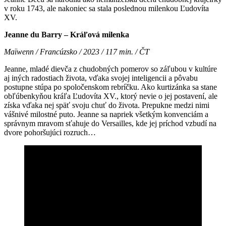
v roku 1743, ale nakoniec sa stala poslednou milenkou Ľudovíta
XV.
Jeanne du Barry – Kráľová milenka
Maïwenn / Francúzsko / 2023 / 117 min. / ČT
Jeanne, mladé dievča z chudobných pomerov so záľubou v kultúre
aj iných radostiach života, vďaka svojej inteligencii a pôvabu
postupne stúpa po spoločenskom rebríčku. Ako kurtizánka sa stane
obľúbenkyňou kráľa Ľudovíta XV., ktorý nevie o jej postavení, ale
získa vďaka nej späť svoju chuť do života. Prepukne medzi nimi
vášnivé milostné puto. Jeanne sa napriek všetkým konvenciám a
správnym mravom sťahuje do Versailles, kde jej príchod vzbudí na
dvore pohoršujúci rozruch…