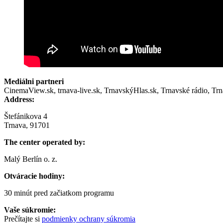
Mediálni partneri
CinemaView.sk, trnava-live.sk, TrnavskýHlas.sk, Trnavské rádio, Tr
Address:
Štefánikova 4
Trnava, 91701
The center operated by:
Malý Berlín o. z.
Otváracie hodiny:
30 minút pred začiatkom programu
Vaše súkromie:
Prečítajte si
podmienky ochrany súkromia