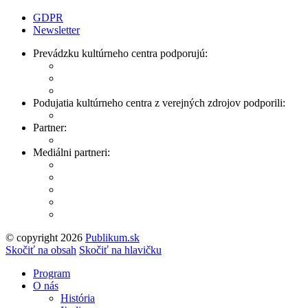
GDPR
Newsletter
Prevádzku kultúrneho centra podporujú:
Podujatia kultúrneho centra z verejných zdrojov podporili:
Partner:
Mediálni partneri:
© copyright 2026
Publikum.sk
Tvorba stránok
: Enjoy
Skočiť na obsah
Skočiť na hlavičku
Program
O nás
História