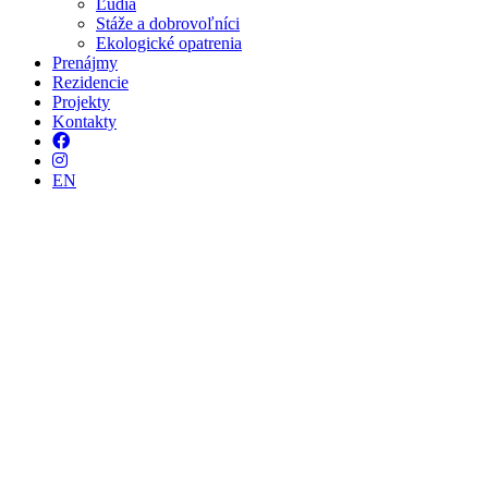
Ľudia
Stáže a dobrovoľníci
Ekologické opatrenia
Prenájmy
Rezidencie
Projekty
Kontakty
Facebook
Instagram
EN