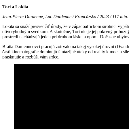
Tori a Lokita
Jean-Pierre Dardenne, Luc Dardenne / Francúzsko / 2023 / 117 min.
Lokita sa snaží presvedčiť úrady, že v západoafrickom sirotinci vypá
dôveryhodným svedkom. A skutočne, Tori nie je jej pokrvný príbuzný;
prostredí nachádzajú jeden pri druhom lásku a oporu. Dočasne ubytovan
Bratia Dardenneovci pracujú zotrvalo na takej vysokej úrovni (Dva 
časti kinematografie dominujú fantazijné úteky od reality k moci a si
prasknutie a rozbúši vám srdce.