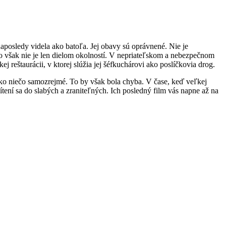
naposledy videla ako batoľa. Jej obavy sú oprávnené. Nie je
to však nie je len dielom okolností. V nepriateľskom a nebezpečnom
 reštaurácii, v ktorej slúžia jej šéfkuchárovi ako poslíčkovia drog.
ako niečo samozrejmé. To by však bola chyba. V čase, keď veľkej
ítení sa do slabých a zraniteľných. Ich posledný film vás napne až na