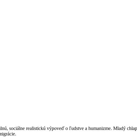
ilnú, sociálne realistickú výpoveď o ľudstve a humanizme. Mladý chlape
igrácie.