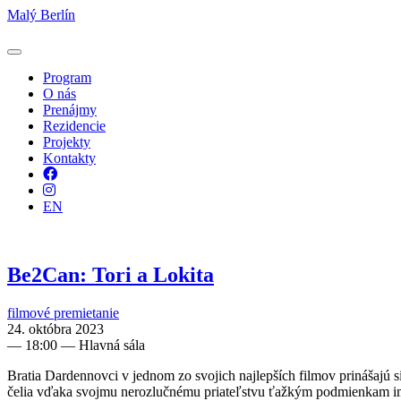
Malý Berlín
Program
O nás
Prenájmy
Rezidencie
Projekty
Kontakty
Facebook
Instagram
EN
Be2Can: Tori a Lokita
filmové premietanie
24. októbra 2023
—
18:00
— Hlavná sála
Bratia Dardennovci v jednom zo svojich najlepších filmov prinášajú s
čelia vďaka svojmu nerozlučnému priateľstvu ťažkým podmienkam im