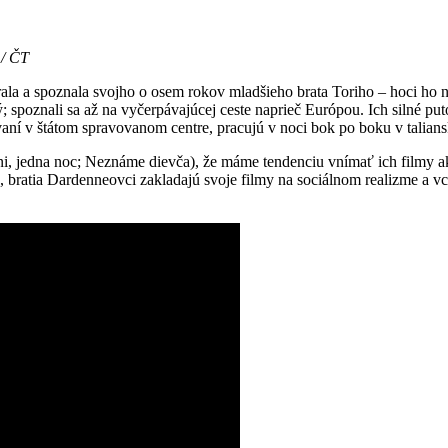
 / ČT
trala a spoznala svojho o osem rokov mladšieho brata Toriho – hoci ho 
 spoznali sa až na vyčerpávajúcej ceste naprieč Európou. Ich silné pu
í v štátom spravovanom centre, pracujú v noci bok po boku v talianskej
dni, jedna noc; Neznáme dievča), že máme tendenciu vnímať ich filmy 
le, bratia Dardenneovci zakladajú svoje filmy na sociálnom realizme a vc