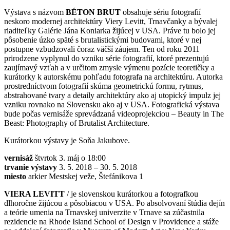
Výstava s názvom
BÉTON BRUT
obsahuje sériu fotografií
neskoro modernej architektúry Viery Levitt, Trnavčanky a bývalej
riaditeľky Galérie Jána Koniarka žijúcej v USA. Práve tu bolo jej
pôsobenie úzko späté s brutalistickými budovami, ktoré v nej
postupne vzbudzovali čoraz väčší záujem. Ten od roku 2011
prirodzene vyplynul do vzniku série fotografií, ktoré prezentujú
zaujímavý vzťah a v určitom zmysle výmenu pozície teoretičky a
kurátorky k autorskému pohľadu fotografa na architektúru. Autorka
prostredníctvom fotografií skúma geometrickú formu, rytmus,
abstrahované tvary a detaily architektúry ako aj utopický impulz jej
vzniku rovnako na Slovensku ako aj v USA. Fotografická výstava
bude počas vernisáže sprevádzaná videoprojekciou – Beauty in The
Beast: Photography of Brutalist Architecture.
Kurátorkou výstavy je Soňa Jakubove.
vernisáž
štvrtok 3. máj o 18:00
trvanie výstavy
3. 5. 2018 – 30. 5. 2018
miesto
arkier Mestskej veže, Štefánikova 1
VIERA LEVITT
/ je slovenskou kurátorkou a fotografkou
dlhoročne žijúcou a pôsobiacou v USA. Po absolvovaní štúdia dejín
a teórie umenia na Trnavskej univerzite v Trnave sa zúčastnila
rezidencie na Rhode Island School of Design v Providence a stáže