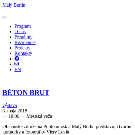
Malý Berlín
Program
O nás
Prenájmy
Rezidencie
Projekty
Kontakty
Facebook
Instagram
EN
BÉTON BRUT
výstava
3. mája 2018
—
18:00
— Mestská veža
Občianske združenia Publikum.sk a Malý Berlín predstavujú tvorbu
kurátorky a fotografky Viery Levitt.