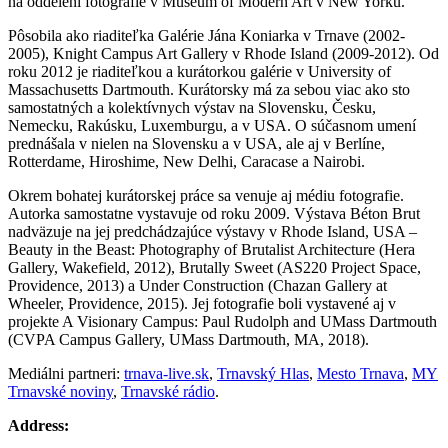
na oddelení fotografie v Museum of Modern Art v New Yorku.
Pôsobila ako riaditeľka Galérie Jána Koniarka v Trnave (2002-
2005), Knight Campus Art Gallery v Rhode Island (2009-2012). Od
roku 2012 je riaditeľkou a kurátorkou galérie v University of
Massachusetts Dartmouth. Kurátorsky má za sebou viac ako sto
samostatných a kolektívnych výstav na Slovensku, Česku,
Nemecku, Rakúsku, Luxemburgu, a v USA. O súčasnom umení
prednášala v nielen na Slovensku a v USA, ale aj v Berlíne,
Rotterdame, Hiroshime, New Delhi, Caracase a Nairobi.
Okrem bohatej kurátorskej práce sa venuje aj médiu fotografie.
Autorka samostatne vystavuje od roku 2009. Výstava Béton Brut
nadväzuje na jej predchádzajúce výstavy v Rhode Island, USA –
Beauty in the Beast: Photography of Brutalist Architecture (Hera
Gallery, Wakefield, 2012), Brutally Sweet (AS220 Project Space,
Providence, 2013) a Under Construction (Chazan Gallery at
Wheeler, Providence, 2015). Jej fotografie boli vystavené aj v
projekte A Visionary Campus: Paul Rudolph and UMass Dartmouth
(CVPA Campus Gallery, UMass Dartmouth, MA, 2018).
Mediálni partneri:
trnava-live.sk
,
Trnavský Hlas
,
Mesto Trnava
,
MY
Trnavské noviny
,
Trnavské rádio
.
Address: