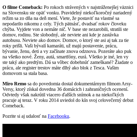
O filme Comeback:
Po rokoch strávených v najstráženejšej väznici
na Slovensku ste opäť vonku. Pravidelný niekoľkoročný nariadený
režim sa zo dňa na deň mení. Viete, že postaviť na vlastné sa
nepodarilo nikomu z cely. Tých pätnásť, dvadsať rokov človeku
chýba. Vyjdete von a nemáte nič. V base ste nezarobili, stratili ste
domov, rodinu. Ste slobodný, ale neviete ani kde je zastávka
autobusu. Neviete ako domov. Domov, o ktorý ste asi aj tak za tie
roky prišli. Vaši bývalí kamaráti, už majú postavenie, prácu,
bývanie, ženu, deti a vy začínate znova odznova. Pozeráte ako puk
na všetko nové. Ženy, autá, smartfóny, eurá. Všetko je iné, len vy
ste taký ako predtým. Dá sa vôbec dobehnúť zameškané? Žiadate o
prácu, ale register trestov máte dlhý ako blok z Tesca. Vašim
domovom sa stala basa.
Miro Remo
sa do povedomia dostal dokumentárnym filmom Arsy-
Versy, ktorý získal dovedna 36 domácich i zahraničných ocenení.
Odvtedy však nakrútil viacero ďalších snímok a na niekoľkých
pracuje aj teraz. V roku 2014 uviedol do kín svoj celovečerný debut
Comeback.
Pozrite si aj udalosť na
Facebooku
.