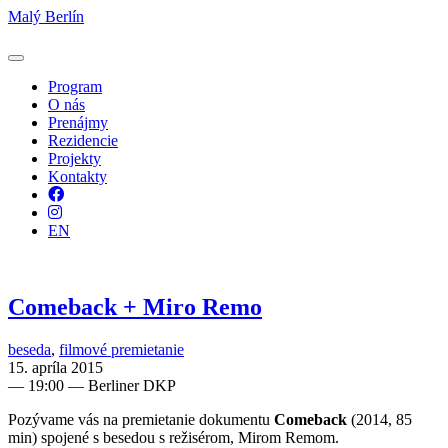
Malý Berlín
Program
O nás
Prenájmy
Rezidencie
Projekty
Kontakty
Facebook
Instagram
EN
Comeback + Miro Remo
beseda
,
filmové premietanie
15. apríla 2015
—
19:00
— Berliner DKP
Pozývame vás na premietanie dokumentu
Comeback
(2014, 85
min) spojené s besedou s režisérom, Mirom Remom.