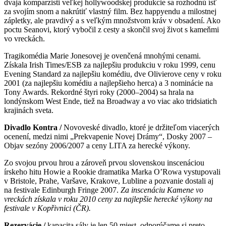
dvaja komparzisti veľkej hollywoodskej produkcie sa rozhodnú ísť
za svojím snom a nakrútiť vlastný film. Bez happyendu a milostnej
zápletky, ale pravdivý a s veľkým množstvom kráv v obsadení. Ako
poctu Seanovi, ktorý vybočil z cesty a skončil svoj život s kameňmi
vo vreckách.
Tragikomédia Marie Jonesovej je ovenčená mnohými cenami.
Získala Irish Times/ESB za najlepšiu produkciu v roku 1999, cenu
Evening Standard za najlepšiu komédiu, dve Olivierove ceny v roku
2001 (za najlepšiu komédiu a najlepšieho herca) a 3 nominácie na
Tony Awards. Rekordné štyri roky (2000–2004) sa hrala na
londýnskom West Ende, tiež na Broadway a vo viac ako tridsiatich
krajinách sveta.
Divadlo Kontra /
Novoveské divadlo, ktoré je držiteľom viacerých
ocenení, medzi nimi „Prekvapenie Novej Drámy“, Dosky 2007 –
Objav sezóny 2006/2007 a ceny LITA za herecké výkony.
Zo svojou prvou hrou a zároveň prvou slovenskou inscenáciou
írskeho hitu Howie a Rookie dramatika Marka O’Rowa vystupovali
v Bristole, Prahe, Varšave, Krakove, Lubline a pozvanie dostali aj
na festivale Edinburgh Fringe 2007.
Za inscenáciu Kamene vo
vreckách získala v roku 2010 ceny za najlepšie herecké výkony na
festivale v Kopřivnici (ČR).
Rezervácie /
kapacita sály je len 50 miest, odporúčame si preto