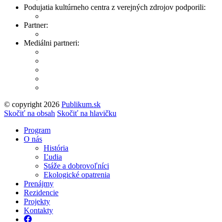
Podujatia kultúrneho centra z verejných zdrojov podporili:
Partner:
Mediálni partneri:
© copyright 2026
Publikum.sk
Tvorba stránok
: Enjoy
Skočiť na obsah
Skočiť na hlavičku
Program
O nás
História
Ľudia
Stáže a dobrovoľníci
Ekologické opatrenia
Prenájmy
Rezidencie
Projekty
Kontakty
Facebook