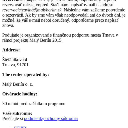
rezervovať miesta vopred. Stačí nám napísať e-mail na adresu
rezervacie(zavináč)malyberlin.sk
. Následne vám zašleme potvrdenie
o rezervácii. Ak by sme vám však neodpovedali ani do dvoch dní, je
možné, že váš e-mail nebol doručený, odporúčame preto napísať
znova.
Podujatie je organizované s finančnou podporou mesta Trnava v
rámci projektu Malý Berlín 2015.
Address:
Štefánikova 4
Trnava, 91701
The center operated by:
Malý Berlín o. z.
Otváracie hodiny:
30 minút pred začiatkom programu
Vaše súkromie:
Prečítajte si
podmienky ochrany súkromia