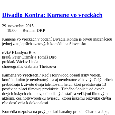
Divadlo Kontra: Kamene vo vreckách
29. novembra 2015
—
19:00
— Berliner DKP
Kamene vo vreckách v podaní Divadla Kontra je prvou inscenáciou
jednej z najlepších svetových komédií na Slovensku.
réžia/ Klaudyna Rozhin
hrajú/ Peter Čižmár a Tomáš Diro
preklad/ Václav Linda
choreografia/ Gabriela Theiszová
Kamene vo vreckách /
Keď Hollywood obsadí írsky vidiek,
konflikt kultúr je neodvratný – a aj neodvratne zábavný. Celý príbeh
prebúdzajú k životu dvaja talentovaní herci, ktorí predstavujú 13
postáv na pľaci filmovej produkcie „Tichého údolia“: od dvoch
drzých írskych chalanov, odhodlaných stať sa veľkými filmovými
aktérmi, cez hollywoodsku hviezdu, ktorej írskemu prízvuku chýba
ešte dosť veľa k dokonalosti.
Komédia rozpráva na prvý pohľad banálny príbeh. Charlie a Jake,