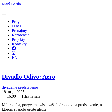
Malý Berlín
Program
O nás
Prenájmy
Rezidencie
Projekty
Kontakty
Facebook
Instagram
EN
Divadlo Odivo: Aero
divadelné predstavenie
18. mája 2025
—
16:00
— Hlavná sála
Milí rodičia, pozývame vás a vašich drobcov na predstavenie, na
ktorom si spolu určite uletíte.