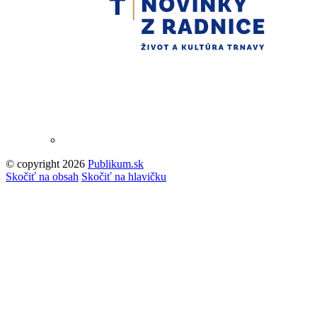
© copyright 2026
Publikum.sk
Tvorba stránok
: Enjoy
Skočiť na obsah
Skočiť na hlavičku