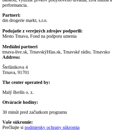
performancia.
Partneri:
dm drogerie markt, s.r.o.
Podujatie z verejných zdrojov podporili:
Mesto Trnava, Fond na podporu umenia
Mediálni partneri
trnava-live.sk, TrnavskýHlas.sk, Trnavské rádio, Trnavsko
Address:
Štefánikova 4
Trnava, 91701
The center operated by:
Malý Berlín o. z.
Otváracie hodiny:
30 minút pred začiatkom programu
Vaše súkromie:
Prečítajte si
podmienky ochrany súkromia