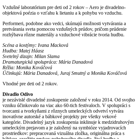
Vzdušné laboratórium pre deti od 2 rokov – Aero je divadelno-
objektová poézia o vzťahu k lietaniu a k pohybu vo vzduchu.
Performeri, podobne ako vedci, skúmajú možnosti vytvárania a
pretvárania sveta pomocou vzdušných prúdov, pričom prúdenie
rozhýbava rôzne materiály a vzduchové vibrácie tvoria hudbu.
Scéna a kostýmy: Ivana Macková
Hudba: Matej Háasz
Svetelný dizajn: Milan Slama
Dramaturgická spolupráca: Mária Danadová
Réžia: Monika Kováčová
Účinkujú: Mária Danadová, Juraj Smutný a Monika Kováčová
Vhodné pre deti od 2 rokov.
Divadlo Odivo
je nezávislé divadelné zoskupenie založené v roku 2014. Od svojho
vzniku účinkovalo na viac ako 60-tich festivaloch. V spolupráci s
tvorcami a tvorkyňami z rôznych umeleckých odvetví vytvára
inovatívne autorské a bábkové projekty pre všetky vekové
kategórie. Divadelný jazyk zoskupenia inklinuje k medzidruhovým
umeleckým prejavom a je založený na symbióze vyjadrovacích
prostriedkov: prepracovaná vizuálna zložka, originálna práca s
bábkou, využitie prvkov pohybového divadla, živá hudba a