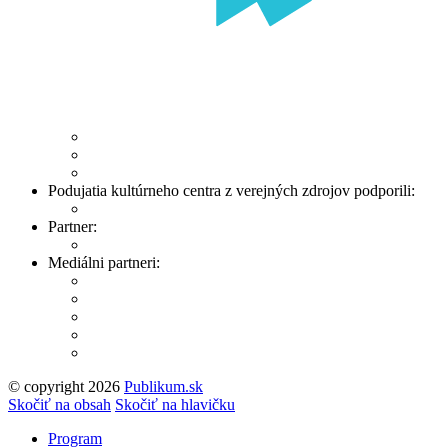
Podujatia kultúrneho centra z verejných zdrojov podporili:
Partner:
Mediálni partneri:
© copyright 2026
Publikum.sk
Tvorba stránok
: Enjoy
Skočiť na obsah
Skočiť na hlavičku
Program