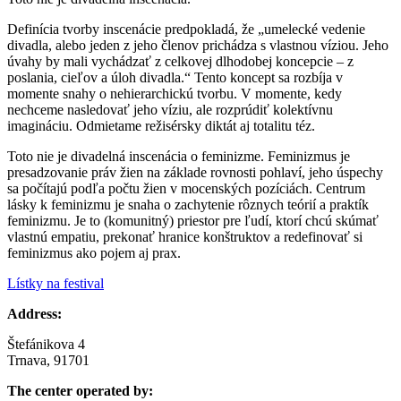
Definícia tvorby inscenácie predpokladá, že „umelecké vedenie
divadla, alebo jeden z jeho členov prichádza s vlastnou víziou. Jeho
úvahy by mali vychádzať z celkovej dlhodobej koncepcie – z
poslania, cieľov a úloh divadla.“ Tento koncept sa rozbíja v
momente snahy o nehierarchickú tvorbu. V momente, kedy
nechceme nasledovať jeho víziu, ale rozprúdiť kolektívnu
imagináciu. Odmietame režisérsky diktát aj totalitu téz.
Toto nie je divadelná inscenácia o feminizme. Feminizmus je
presadzovanie práv žien na základe rovnosti pohlaví, jeho úspechy
sa počítajú podľa počtu žien v mocenských pozíciách. Centrum
lásky k feminizmu je snaha o zachytenie rôznych teórií a praktík
feminizmu. Je to (komunitný) priestor pre ľudí, ktorí chcú skúmať
vlastnú empatiu, prekonať hranice konštruktov a redefinovať si
feminizmus ako pojem aj prax.
Lístky na festival
Address:
Štefánikova 4
Trnava, 91701
The center operated by: