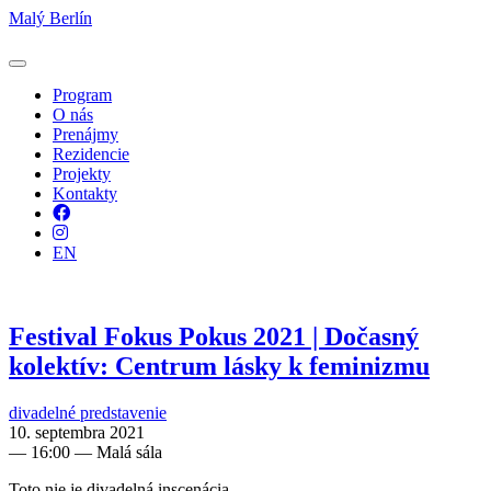
Malý Berlín
Program
O nás
Prenájmy
Rezidencie
Projekty
Kontakty
Facebook
Instagram
EN
Festival Fokus Pokus 2021 | Dočasný
kolektív: Centrum lásky k feminizmu
divadelné predstavenie
10. septembra 2021
—
16:00
— Malá sála
Toto nie je divadelná inscenácia.