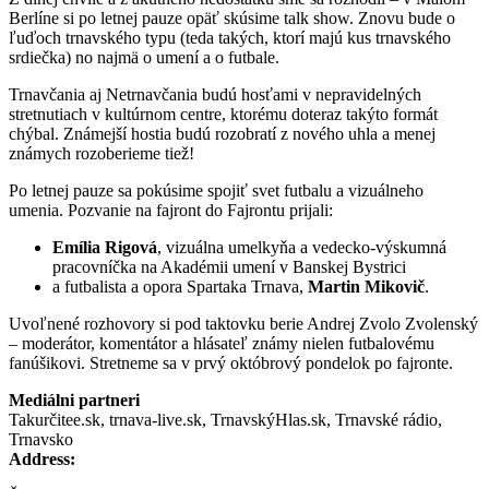
Berlíne si po letnej pauze opäť skúsime talk show. Znovu bude o
ľuďoch trnavského typu (teda takých, ktorí majú kus trnavského
srdiečka) no najmä o umení a o futbale.
Trnavčania aj Netrnavčania budú hosťami v nepravidelných
stretnutiach v kultúrnom centre, ktorému doteraz takýto formát
chýbal. Známejší hostia budú rozobratí z nového uhla a menej
známych rozoberieme tiež!
Po letnej pauze sa pokúsime spojiť svet futbalu a vizuálneho
umenia. Pozvanie na fajront do Fajrontu prijali:
Emília Rigová
, vizuálna umelkyňa a vedecko-výskumná
pracovníčka na Akadémii umení v Banskej Bystrici
a futbalista a opora Spartaka Trnava,
Martin Mikovič
.
Uvoľnené rozhovory si pod taktovku berie Andrej Zvolo Zvolenský
– moderátor, komentátor a hlásateľ známy nielen futbalovému
fanúšikovi. Stretneme sa v prvý októbrový pondelok po fajronte.
Mediálni partneri
Takurčitee.sk, trnava-live.sk, TrnavskýHlas.sk, Trnavské rádio,
Trnavsko
Address: