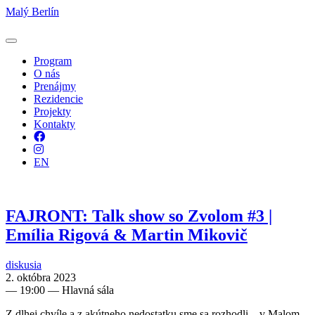
Malý Berlín
Program
O nás
Prenájmy
Rezidencie
Projekty
Kontakty
Facebook
Instagram
EN
FAJRONT: Talk show so Zvolom #3 |
Emília Rigová & Martin Mikovič
diskusia
2. októbra 2023
—
19:00
— Hlavná sála
Z dlhej chvíle a z akútneho nedostatku sme sa rozhodli – v Malom