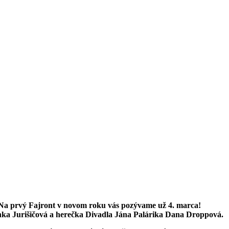
. Na prvý Fajront v novom roku vás pozývame už 4. marca!
enka Jurišičová a herečka Divadla Jána Palárika Dana Droppová.