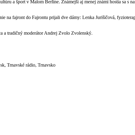
ultúru a šport v Malom Berlíne. Známejší aj menej známi hostia sa s nam
nie na fajront do Fajrontu prijali dve dámy: Lenka Jurišičová, fyziote
odca a tradičný moderátor Andrej Zvolo Zvolenský.
.sk, Trnavské rádio, Trnavsko