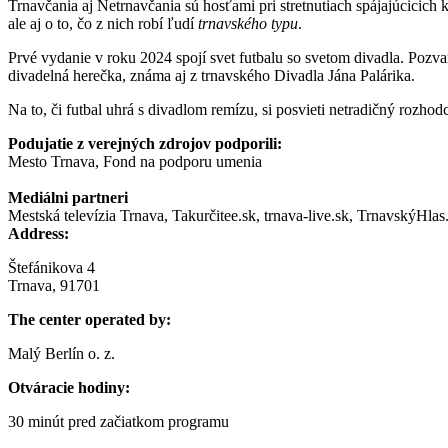
Trnavčania aj Netrnavčania sú hosťami pri stretnutiach spájajúcicich k
ale aj o to, čo z nich robí ľudí
trnavského typu
.
Prvé vydanie v roku 2024 spojí svet futbalu so svetom divadla. Pozva
divadelná herečka, známa aj z trnavského Divadla Jána Palárika.
Na to, či futbal uhrá s divadlom remízu, si posvieti netradičný rozh
Podujatie z verejných zdrojov podporili:
Mesto Trnava, Fond na podporu umenia
Mediálni partneri
Mestská televízia Trnava, Takurčitee.sk, trnava-live.sk, TrnavskýHlas
Address:
Štefánikova 4
Trnava, 91701
The center operated by:
Malý Berlín o. z.
Otváracie hodiny:
30 minút pred začiatkom programu