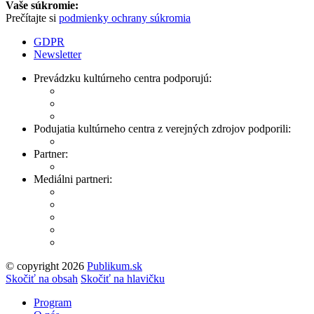
Vaše súkromie:
Prečítajte si
podmienky ochrany súkromia
GDPR
Newsletter
Prevádzku kultúrneho centra podporujú:
Podujatia kultúrneho centra z verejných zdrojov podporili:
Partner:
Mediálni partneri:
© copyright 2026
Publikum.sk
Tvorba stránok
: Enjoy
Skočiť na obsah
Skočiť na hlavičku
Program