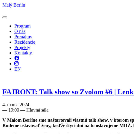
Malý Berlín
Program
O nás
Prenájmy
Rezidencie
Projekty
Kontakty
Facebook
Instagram
EN
FAJRONT: Talk show so Zvolom #6 | Lenk
4. marca 2024
—
19:00
— Hlavná sála
V Malom Berlíne sme naštartovali vlastnú talk show, v ktorom 
Budeme oslavovať ženy, keďže štyri dni na to oslavujeme MDŽ. 