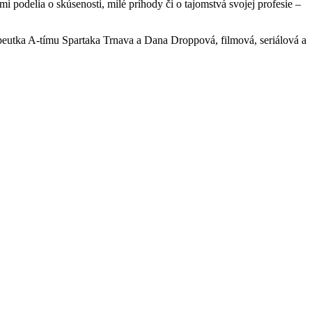
i podelia o skúsenosti, milé príhody či o tajomstvá svojej profesie –
rapeutka A-tímu Spartaka Trnava a Dana Droppová, filmová, seriálová a