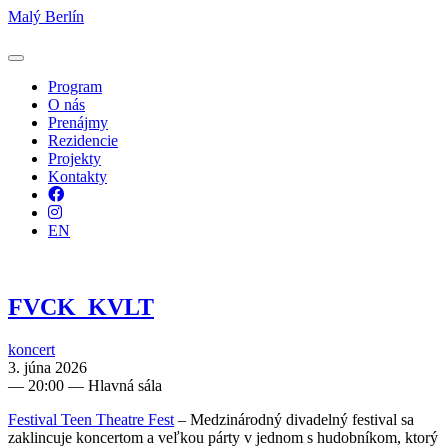
Malý Berlín
Program
O nás
Prenájmy
Rezidencie
Projekty
Kontakty
Facebook
Instagram
EN
FVCK_KVLT
koncert
3. júna 2026
—
20:00
— Hlavná sála
Festival Teen Theatre Fest
– Medzinárodný divadelný festival sa
zaklincuje koncertom a veľkou párty v jednom s hudobníkom, ktorý