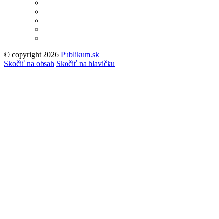
© copyright 2026
Publikum.sk
Tvorba stránok
: Enjoy
Skočiť na obsah
Skočiť na hlavičku