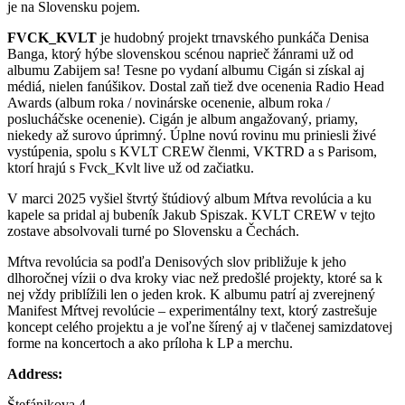
je na Slovensku pojem.
FVCK_KVLT
je hudobný projekt trnavského punkáča Denisa
Banga, ktorý hýbe slovenskou scénou naprieč žánrami už od
albumu Zabijem sa! Tesne po vydaní albumu Cigán si získal aj
médiá, nielen fanúšikov. Dostal zaň tiež dve ocenenia Radio Head
Awards (album roka / novinárske ocenenie, album roka /
poslucháčske ocenenie). Cigán je album angažovaný, priamy,
niekedy až surovo úprimný. Úplne novú rovinu mu priniesli živé
vystúpenia, spolu s KVLT CREW členmi, VKTRD a s Parisom,
ktorí hrajú s Fvck_Kvlt live už od začiatku.
V marci 2025 vyšiel štvrtý štúdiový album Mŕtva revolúcia a ku
kapele sa pridal aj bubeník Jakub Spiszak. KVLT CREW v tejto
zostave absolvovali turné po Slovensku a Čechách.
Mŕtva revolúcia sa podľa Denisových slov približuje k jeho
dlhoročnej vízii o dva kroky viac než predošlé projekty, ktoré sa k
nej vždy priblížili len o jeden krok. K albumu patrí aj zverejnený
Manifest Mŕtvej revolúcie – experimentálny text, ktorý zastrešuje
koncept celého projektu a je voľne šírený aj v tlačenej samizdatovej
forme na koncertoch a ako príloha k LP a merchu.
Address:
Štefánikova 4