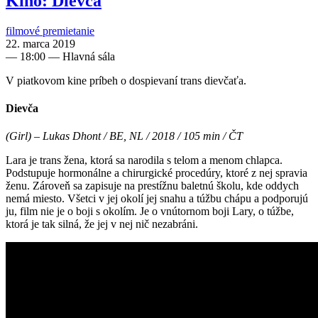
Kino: Dievča
filmové premietanie
22. marca 2019
—
18:00
— Hlavná sála
V piatkovom kine príbeh o dospievaní trans dievčaťa.
Dievča
(Girl) – Lukas Dhont / BE, NL / 2018 / 105 min / ČT
Lara je trans žena, ktorá sa narodila s telom a menom chlapca.
Podstupuje hormonálne a chirurgické procedúry, ktoré z nej spravia
ženu. Zároveň sa zapisuje na prestížnu baletnú školu, kde oddych
nemá miesto. Všetci v jej okolí jej snahu a túžbu chápu a podporujú
ju, film nie je o boji s okolím. Je o vnútornom boji Lary, o túžbe,
ktorá je tak silná, že jej v nej nič nezabráni.