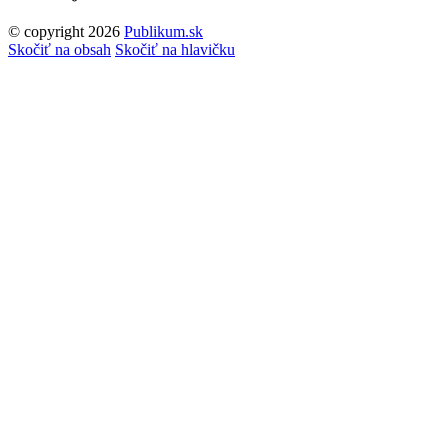
© copyright 2026
Publikum.sk
Tvorba stránok
: Enjoy
Skočiť na obsah
Skočiť na hlavičku