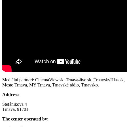
Mediálni partneri: CinemaView.sk, Trnava-live.sk, TrnavskyHlas.sk,
Mesto Trnava, MY Trnava, Trnavské rádio, Trnavsko.
Address:
Štefánikova 4
Trnava, 91701
The center operated by: