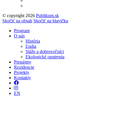
© copyright 2026
Publikum.sk
Tvorba stránok
: Enjoy
Skočiť na obsah
Skočiť na hlavičku
Program
O nás
História
Ľudia
Stáže a dobrovoľníci
Ekologické opatrenia
Prenájmy
Rezidencie
Projekty
Kontakty
Facebook
Instagram
EN