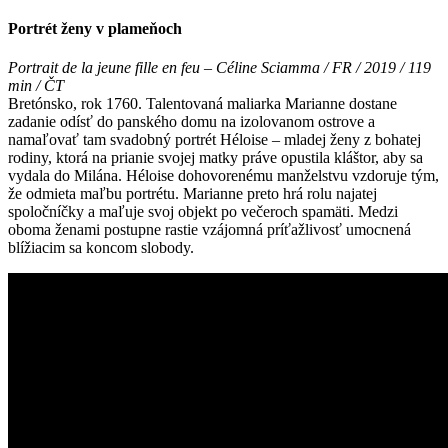
Portrét ženy v plameňoch
Portrait de la jeune fille en feu – Céline Sciamma / FR / 2019 / 119
min / ČT
Bretónsko, rok 1760. Talentovaná maliarka Marianne dostane
zadanie odísť do panského domu na izolovanom ostrove a
namaľovať tam svadobný portrét Héloise – mladej ženy z bohatej
rodiny, ktorá na prianie svojej matky práve opustila kláštor, aby sa
vydala do Milána. Héloise dohovorenému manželstvu vzdoruje tým,
že odmieta maľbu portrétu. Marianne preto hrá rolu najatej
spoločníčky a maľuje svoj objekt po večeroch spamäti. Medzi
oboma ženami postupne rastie vzájomná príťažlivosť umocnená
blížiacim sa koncom slobody.