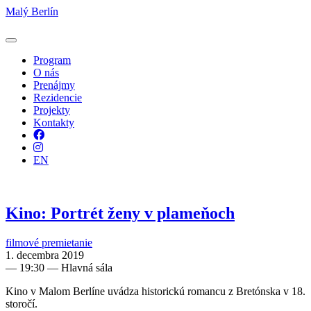
Malý Berlín
Program
O nás
Prenájmy
Rezidencie
Projekty
Kontakty
Facebook
Instagram
EN
Kino: Portrét ženy v plameňoch
filmové premietanie
1. decembra 2019
—
19:30
— Hlavná sála
Kino v Malom Berlíne uvádza historickú romancu z Bretónska v 18.
storočí.